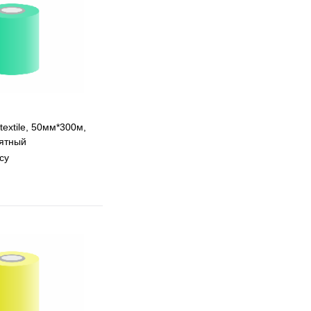
textile, 50мм*300м,
мятный
су
 избранное
 сравнению
Под заказ