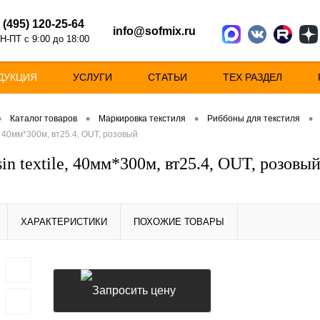
 (495) 120-25-64
info@sofmix.ru
Н-ПТ с 9:00 до 18:00
ДУКЦИЯ
УСЛУГИ
СТАТЬИ
ТЕХ РАЗДЕЛ
•
•
•
•
Каталог товаров
Маркировка текстиля
Риббоны для текстиля
e, 40мм*300м, вт25.4, OUT, розовый
in textile, 40мм*300м, вт25.4, OUT, розовы
ХАРАКТЕРИСТИКИ
ПОХОЖИЕ ТОВАРЫ