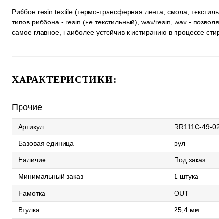
Риббон resin textile (термо-трансферная лента, смола, тексти
типов риббона - resin (не текстильный), wax/resin, wax - позв
самое главное, наиболее устойчив к истиранию в процессе сти
ХАРАКТЕРИСТИКИ:
Прочие
Артикул
RR111С-49-0
Базовая единица
рул
Наличие
Под заказ
Минимальный заказ
1 штука
Намотка
OUT
Втулка
25,4 мм