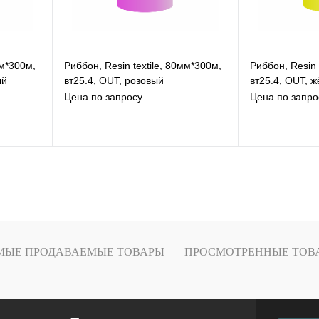
мм*300м,
Риббон, Resin textile, 80мм*300м,
Риббон, Resin 
ый
вт25.4, OUT, розовый
вт25.4, OUT, 
Цена по запросу
Цена по запро
В избранное
В
К сравнению
К
Под заказ
МЫЕ ПРОДАВАЕМЫЕ ТОВАРЫ
ПРОСМОТРЕННЫЕ ТОВ