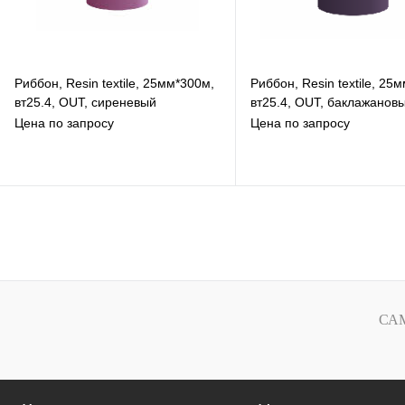
Риббон, Resin textile, 25мм*300м,
Риббон, Resin textile, 25
вт25.4, OUT, сиреневый
вт25.4, OUT, баклажанов
Цена по запросу
Цена по запросу
В избранное
В избранное
К сравнению
К сравнению
Под заказ
Под заказ
СА