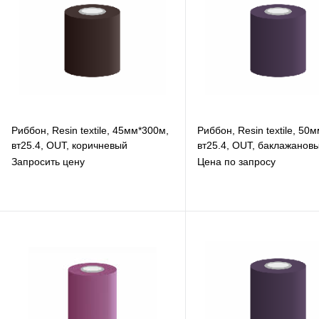
Риббон, Resin textile, 45мм*300м,
Риббон, Resin textile, 50
вт25.4, OUT, коричневый
вт25.4, OUT, баклажанов
Запросить цену
Цена по запросу
В избранное
В избранное
К сравнению
К сравнению
Под заказ
Под заказ