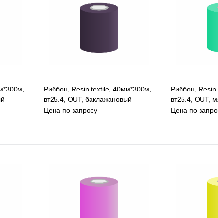
мм*300м,
Риббон, Resin textile, 40мм*300м,
Риббон, Resin 
ый
вт25.4, OUT, баклажановый
вт25.4, OUT, 
Цена по запросу
Цена по запро
В избранное
В
К сравнению
К
Под заказ