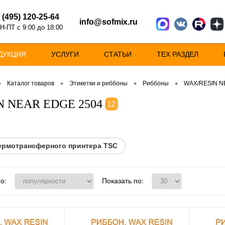
 (495) 120-25-64
info@sofmix.ru
Н-ПТ с 9:00 до 18:00
ДУКЦИЯ
УСЛУГИ
СТАТЬИ
ТЕХ РАЗДЕЛ
•
•
•
•
Каталог товаров
Этикетки и риббоны
Риббоны
WAX/RESIN N
N NEAR EDGE 2504
12
ермотрансферного принтера TSC
о:
Показать по: