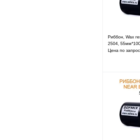
Риббон, Wax re
2504, 55мм*100
Цена по запрос
В и
К с
По