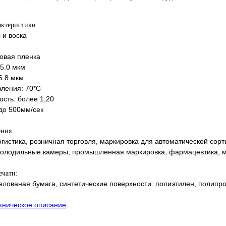
актеристики:
 и воска
овая пленка
5.0 мкм
6.8 мкм
ления: 70*С
ость: более 1,20
 до 500мм/сек
ения
:
логистика, розничная торговля, маркировка для автоматической сор
 холодильные камеры, промышленная маркировка, фармацевтика, м
ечати:
лованая бумага, синтетические поверхности: полиэтилен, полипро
хническое описание
.