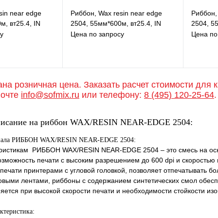
sin near edge
Риббон, Wax resin near edge
Риббон,
м, вт25.4, IN
2504, 55мм*600м, вт25.4, IN
2504, 55
у
Цена по запросу
Цена по
ана розничная цена. Заказать расчет стоимости для 
збранное
В избранное
почте
info@sofmix.ru
или телефону:
8 (495) 120-25-64
.
равнению
К сравнению
д заказ
Под заказ
писание на риббон WAX/RESIN NEAR-EDGE 2504:
риала РИББОН WAX/RESIN NEAR-EDGE 2504:
еристикам РИББОН WAX/RESIN NEAR-EDGE 2504 – это смесь на осн
озможность печати с высоким разрешением до 600 dpi и скорость
 печати принтерами с угловой головкой, позволяет отпечатывать б
овыми лентами, риббоны с содержанием синтетических смол обесп
яется при высокой скорости печати и необходимости стойкости из
актеристика: