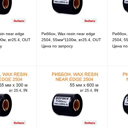
sin near edge
Риббон, Wax resin near edge
Риббон,
0м, вт25.4, OUT
2504, 55мм*1100м, вт25.4, OUT
2504, 55
у
Цена по запросу
Цена по
збранное
В избранное
равнению
К сравнению
д заказ
Под заказ