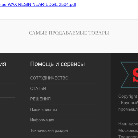
ание WAX RESIN NEAR-EDGE 2504.pdf
САМЫЕ ПРОДАВАЕМЫЕ ТОВАРЫ
ия
Помощь и сервисы
СОТРУДНИЧЕСТВО
СТАТЬИ
Copyright
РЕШЕНИЯ
- Крупны
промышле
Наши клиенты
Информация
Наш адре
Московска
Технический раздел
Транспор