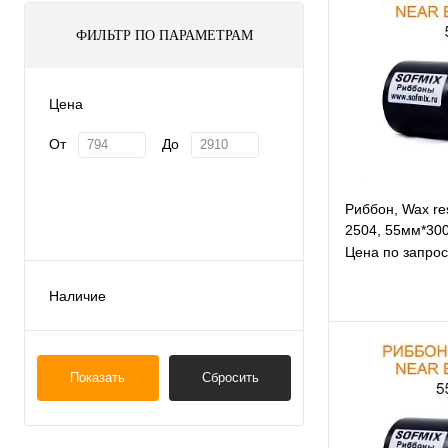
ФИЛЬТР ПО ПАРАМЕТРАМ
Цена
От
До
Риббон, Wax re
2504, 55мм*300
Цена по запрос
Наличие
Под заказ
(12)
В и
Показать
Сбросить
К с
По