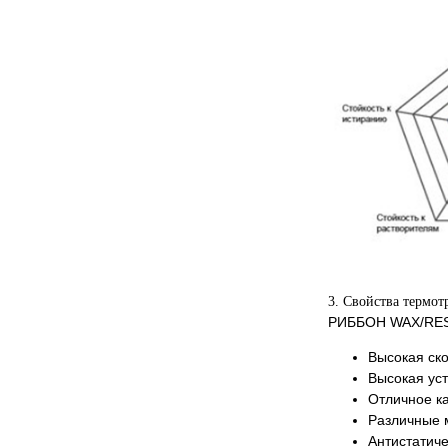
3. Свойства термо
РИББОН WAX/RES
Высокая ско
Высокая уст
Отличное ка
Различные 
Антистатич