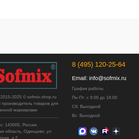
8 (495) 120-25-64
Email:
info@sofmix.ru
График работы
 2015-2025 © sofmix-shop.ru
Пн-Пт: с 9:00 до 18:00
й производитель товаров для
Сб: Выходной
нной маркировки
Вс: Выходной
с: 143005, Россия,
я область, Одинцово, ул.
тная, д.2