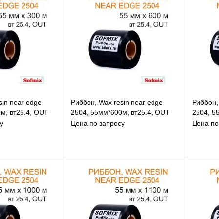
sin near edge
Риббон, Wax resin near edge
Риббон,
м, вт25.4, OUT
2504, 55мм*600м, вт25.4, OUT
2504, 5
у
Цена по запросу
Цена по
збранное
В избранное
равнению
К сравнению
д заказ
Под заказ