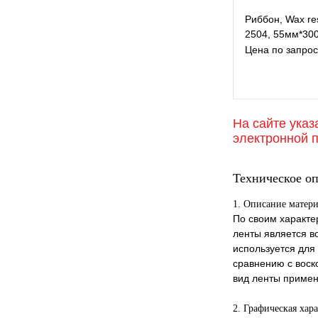
Риббон, Wax re
2504, 55мм*300
Цена по запрос
На сайте указ
В и
электронной 
К с
По
Техническое о
1. Описание мате
По своим характ
ленты является в
используется для
сравнению с воск
вид ленты примен
2. Графическая хар