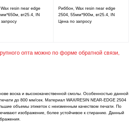
 Wax resin near edge
Риббон, Wax resin near edge
мм*650м, вт25.4, IN
2504, 55мм*900м, вт25.4, IN
 запросу
Цена по запросу
крупного опта можно по форме обратной связи,
В избранное
В избранное
К сравнению
К сравнению
Под заказ
Под заказ
ове воска и высококачественной смолы. Особенностью данной
ю печати до 800 мм/сек. Материал WAX/RESIN NEAR-EDGE 2504
ольшие объемы этикеток с неизменным качеством печати. По
ечивают изображение, более устойчивое к стиранию. Данный
ображения.