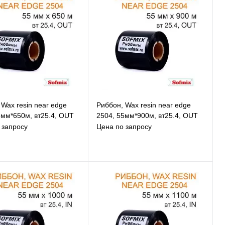
 Wax resin near edge
Риббон, Wax resin near edge
5мм*650м, вт25.4, OUT
2504, 55мм*900м, вт25.4, OUT
 запросу
Цена по запросу
В избранное
В избранное
К сравнению
К сравнению
Под заказ
Под заказ