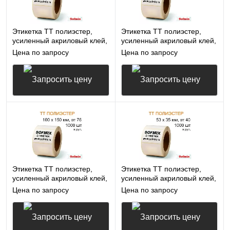
Этикетка ТТ полиэстер,
Этикетка ТТ полиэстер,
усиленный акриловый клей,
усиленный акриловый клей,
58*60мм, 1000 в рул, вт40,
50*33мм, 1000 в рул, вт40,
Цена по запросу
Цена по запросу
16412
16412
Запросить цену
Запросить цену
Этикетка ТТ полиэстер,
Этикетка ТТ полиэстер,
усиленный акриловый клей,
усиленный акриловый клей,
100*150мм, 1000 в рул,
53*35мм, 1000 в рул, вт40,
Цена по запросу
Цена по запросу
вт76, 16412
16412