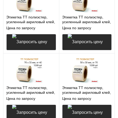
Этикетка ТТ полиэстер,
Этикетка ТТ полиэстер,
усиленный акриловый клей,
усиленный акриловый клей,
43*25мм, 1000 в рул, вт40,
100*40мм, 1000 в рул, вт40,
Цена по запросу
Цена по запросу
16412
16412
Запросить цену
Запросить цену
Этикетка ТТ полиэстер,
Этикетка ТТ полиэстер,
усиленный акриловый клей,
усиленный акриловый клей,
76*33мм, 1000 в рул, вт40,
58*30мм, 1000 в рул, вт76,
Цена по запросу
Цена по запросу
16412
16412