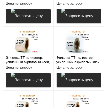
75*50мм, 1000 в рул, вт40,
25,4*25,4мм, 1000 в рул,
Цена по запросу
Цена по запросу
16412
вт40, 16412
Запросить цену
Запросить цену
Этикетка ТТ полиэстер,
Этикетка ТТ полиэстер,
усиленный акриловый клей,
усиленный акриловый клей,
60*12мм, 1000 в рул, вт40,
диаметр 18мм, 1000 в рул,
Цена по запросу
Цена по запросу
16412
вт40, 16412
Запросить цену
Запросить цену