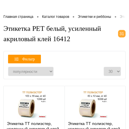
•
•
•
Главная страница
Каталог товаров
Этикетки и риббоны
Этик
Этикетка PET белый, усиленный
31
акриловый клей 16412
Фильтр
Этикетка ТТ полиэстер,
Этикетка ТТ полиэстер,
усиленный акриловый клей,
усиленный акриловый клей,