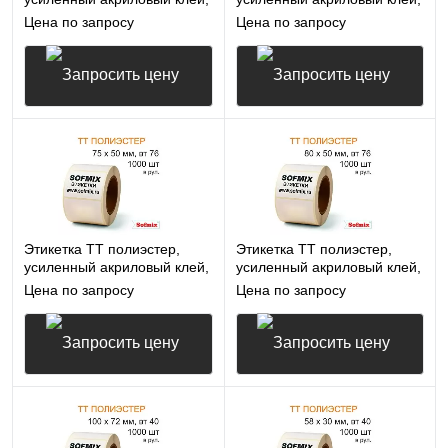
100*18мм, 1000 в рул, вт40,
60*12мм, 5000 в рул, вт40,
Цена по запросу
Цена по запросу
16412
16412
Запросить цену
Запросить цену
Этикетка ТТ полиэстер,
Этикетка ТТ полиэстер,
усиленный акриловый клей,
усиленный акриловый клей,
75*50мм, 1000 в рул, вт76,
80*50мм, 1000 в рул, вт76,
Цена по запросу
Цена по запросу
16412
16412
Запросить цену
Запросить цену