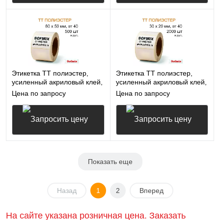
Запросить цену
Запросить цену
Этикетка ТТ полиэстер,
Этикетка ТТ полиэстер,
усиленный акриловый клей,
усиленный акриловый клей,
80*50мм, 500 в рул, вт40,
30*20мм, 2000 в рул, вт40,
Цена по запросу
Цена по запросу
16412
16412
Запросить цену
Запросить цену
Показать еще
Назад
1
2
Вперед
На сайте указана розничная цена. Заказать