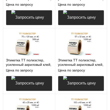
70*31мм, 1000 в рул, вт40,
38*10мм, 3000 в рул, вт76,
Цена по запросу
Цена по запросу
16412
16412
Запросить цену
Запросить цену
Этикетка ТТ полиэстер,
Этикетка ТТ полиэстер,
усиленный акриловый клей,
усиленный акриловый клей,
75*120мм, 500 в рул, вт40,
57*32мм, 1000 в рул, вт40,
Цена по запросу
Цена по запросу
16412
16412
Запросить цену
Запросить цену