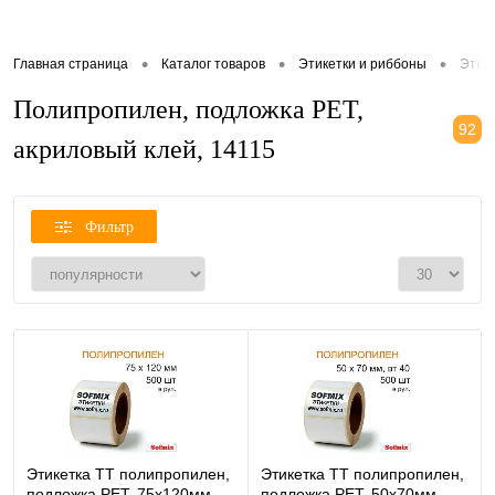
•
•
•
Главная страница
Каталог товаров
Этикетки и риббоны
Этик
Полипропилен, подложка РЕТ,
92
акриловый клей, 14115
Фильтр
Этикетка ТТ полипропилен,
Этикетка ТТ полипропилен,
подложка РЕТ, 75х120мм,
подложка РЕТ, 50х70мм,