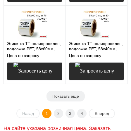
Запросить цену
Запросить цену
Этикетка ТТ полипропилен,
Этикетка ТТ полипропилен,
подложка РЕТ, 58х60мм,
подложка РЕТ, 58х40мм,
3000 в рул, вт76, 14115
1400 в рул, вт40, 14115
Цена по запросу
Цена по запросу
Запросить цену
Запросить цену
Показать еще
Назад
1
2
3
4
Вперед
На сайте указана розничная цена. Заказать