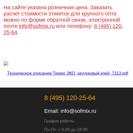
Запросить цену
Запросить цену
На сайте указана розничная цена. Заказать
расчет стоимости этикеток для крупного опта
можно по форме обратной связи, электронной
почте
info@sofmix.ru
или телефону:
8 (495) 120-
25-64
.
Техническое описание Термо ЭКО, каучуковый клей, 7113.pdf
8 (495) 120-25-64
Email:
info@sofmix.ru
График работы
Пн-Пт: с 9:00 до 18:00