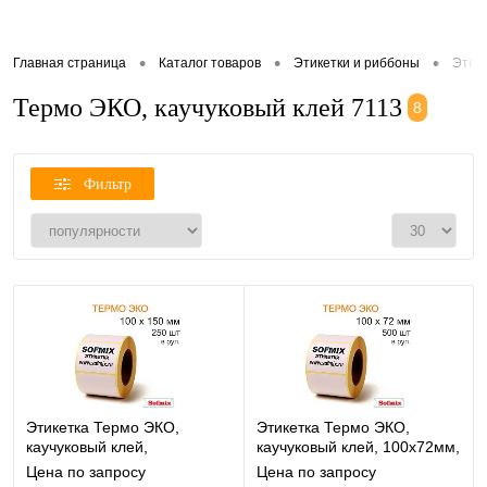
•
•
•
Главная страница
Каталог товаров
Этикетки и риббоны
Этик
Термо ЭКО, каучуковый клей 7113
8
Фильтр
Этикетка Термо ЭКО,
Этикетка Термо ЭКО,
каучуковый клей,
каучуковый клей, 100х72мм,
100х150мм, 250 в рул, вт40,
500 в рул, вт40, 7113
Цена по запросу
Цена по запросу
7113