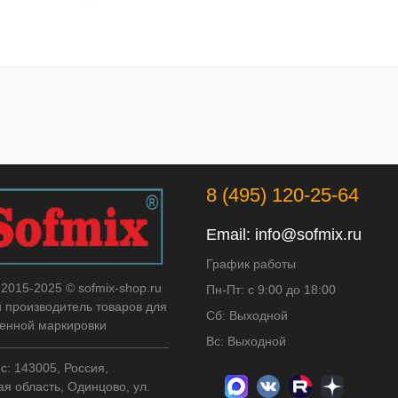
8 (495) 120-25-64
Email:
info@sofmix.ru
График работы
 2015-2025 © sofmix-shop.ru
Пн-Пт: с 9:00 до 18:00
й производитель товаров для
Сб: Выходной
нной маркировки
Вс: Выходной
с: 143005, Россия,
я область, Одинцово, ул.