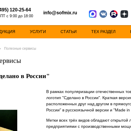
(495) 120-25-64
info@sofmix.ru
ПТ с 9:00 до 18:00
ДУКЦИЯ
УСЛУГИ
СТАТЬИ
ТЕХ РАЗДЕЛ
•
Полезные сервисы
ервисы
делано в России"
В рамках популяризации отечественных то
логотип "Сделано в России". Краткая версия
расположенных друг над другом в прямоу
России" в русскоязычной версии и "Made in
Метки всех трёх видов обладают открытой 
предприятиями с производственными мощно