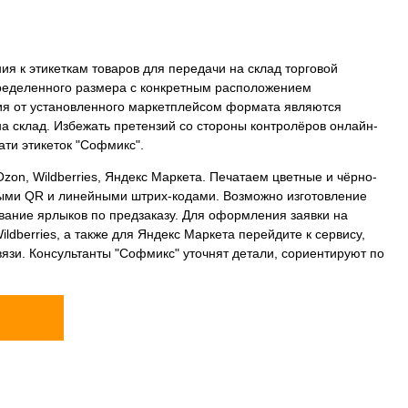
я к этикеткам товаров для передачи на склад торговой
еделенного размера с конкретным расположением
я от установленного маркетплейсом формата являются
на склад. Избежать претензий со стороны контролёров онлайн-
ти этикеток "Софмикс".
zon, Wildberries, Яндекс Маркета. Печатаем цветные и чёрно-
ными QR и линейными штрих-кодами. Возможно изготовление
вание ярлыков по предзаказу. Для оформления заявки на
ldberries, а также для Яндекс Маркета перейдите к сервису,
язи. Консультанты "Софмикс" уточнят детали, сориентируют по