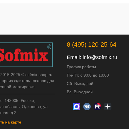
8 (495) 120-25-64
Email:
info@sofmix.ru
График работы
 2015-2025 © sofmix-shop.ru
Пн-Пт: с 9:00 до 18:00
й производитель товаров для
Сб: Выходной
нной маркировки
Вс: Выходной
с: 143005, Россия,
я область, Одинцово, ул.
тная, д.2
ть на карте