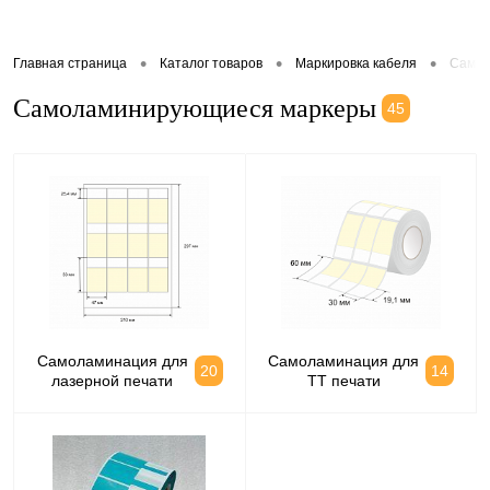
•
•
•
Главная страница
Каталог товаров
Маркировка кабеля
Самол
Самоламинирующиеся маркеры
45
Самоламинация для
Самоламинация для
20
14
лазерной печати
ТТ печати