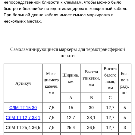
непосредственной близости к клеммам, чтобы можно было
быстро и безошибочно идентифицировать конкретный кабель.
При большой длине кабеля имеет смысл маркировка в
нескольких местах.
Самоламинирующиеся маркеры для термотрансферной
печати
Высота
Высота
Макс.
Кол-
Ширина,
белого
этикетки,
диаметр
во в
мм
поля,
Артикул
у
мм
кабеля,
ряду,
мм
мм
шт.
А
В
С
СЛМ.ТТ.15.30
7,5
15
30
12,7
5
СЛМ.ТТ.12,7.38,1
7,5
12,7
38,1
12,7
5
СЛМ.ТТ.25,4.36,5
7,5
25,4
36,5
12,7
3