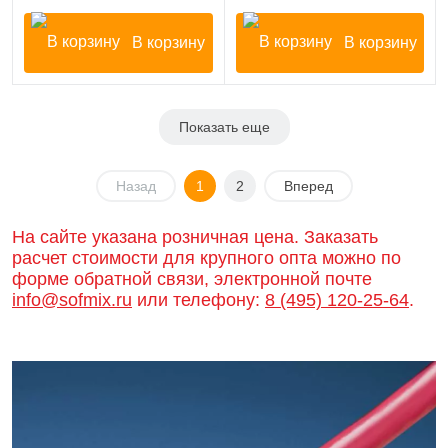
В корзину
В корзину
Показать еще
Назад
1
2
Вперед
На сайте указана розничная цена. Заказать
расчет стоимости для крупного опта можно по
форме обратной связи, электронной почте
info@sofmix.ru
или телефону:
8 (495) 120-25-64
.