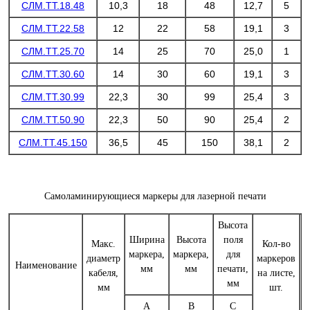
СЛМ.ТТ.18.48
10,3
18
48
12,7
5
СЛМ.ТТ.22.58
12
22
58
19,1
3
СЛМ.ТТ.25.70
14
25
70
25,0
1
СЛМ.ТТ.30.60
14
30
60
19,1
3
СЛМ.ТТ.30.99
22,3
30
99
25,4
3
СЛМ.ТТ.50.90
22,3
50
90
25,4
2
СЛМ.ТТ.45.150
36,5
45
150
38,1
2
Самоламинирующиеся маркеры для лазерной печати
Высота
Ширина
Высота
поля
Макс.
Кол-во
м
маркера,
маркера,
для
диаметр
маркеров
Наименование
мм
мм
печати,
кабеля,
на листе,
у
мм
мм
шт.
А
В
С