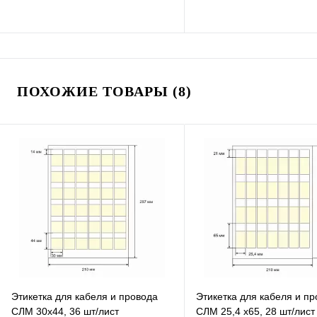
В избранное
В избранное
ПОХОЖИЕ ТОВАРЫ (8)
К сравнению
К сравнению
В наличии
В наличии
Этикетка для кабеля и провода
Этикетка для кабеля и п
СЛМ 30х44, 36 шт/лист
СЛМ 25,4 х65, 28 шт/лист