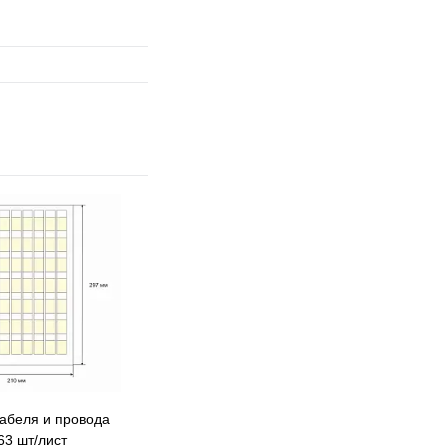
 избранное
 сравнению
В наличии
кабеля и провода
63 шт/лист