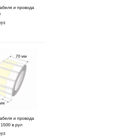
кабеля и провода
0
рул
 избранное
 сравнению
В наличии
кабеля и провода
 1500 в рул
рул