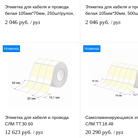
Этикетка для кабеля и провода
Этикетка для кабеля и п
белая 105мм*70мм, 250шт/рулон,
белая 105мм*30мм, 500ш
вт40
вт40
2 046 руб.
2 046 руб.
/ рул
/ рул
Новинка
Новинка
В избранное
В избранное
К сравнению
К сравнению
В наличии
В наличии
Этикетка для кабеля и провода
Самоламинирующаяся эт
СЛМ.ТТ.30.60
СЛМ.ТТ.18.48
12 623 руб.
20 290 руб.
/ рул
/ рул