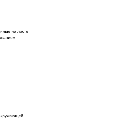
нные на листе
зованием
 окружающей