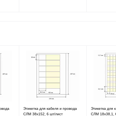
В избранное
В
К сравнению
К
В наличии
ровода
Этикетка для кабеля и провода
Этикетка для 
СЛМ 38х152, 6 шт/лист
СЛМ 18х38,1, 