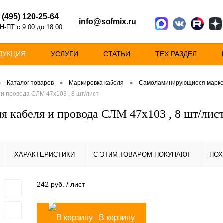
 (495) 120-25-64
info@sofmix.ru
Н-ПТ с 9:00 до 18:00
ДУКЦИЯ
УСЛУГИ
СТАТЬИ
ТЕХ РАЗДЕЛ
•
•
•
Каталог товаров
Маркировка кабеля
Самоламинирующиеся марк
 и провода СЛМ 47х103 , 8 шт/лист
ля кабеля и провода СЛМ 47х103 , 8 шт/лис
ХАРАКТЕРИСТИКИ
С ЭТИМ ТОВАРОМ ПОКУПАЮТ
ПОХ
242 руб.
/ лист
В корзину