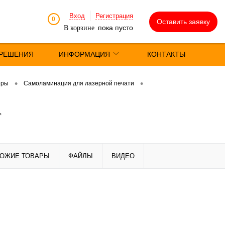
Вход
Регистрация
0
Оставить заявку
пока пусто
В корзине
РЕШЕНИЯ
ИНФОРМАЦИЯ
КОНТАКТЫ
•
•
еры
Самоламинация для лазерной печати
т
ОЖИЕ ТОВАРЫ
ФАЙЛЫ
ВИДЕО