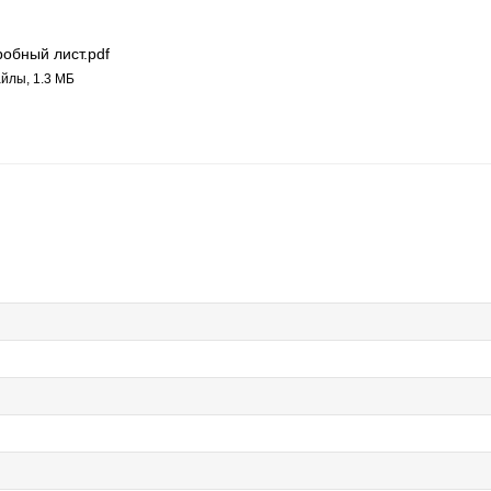
обный лист.pdf
йлы, 1.3 МБ