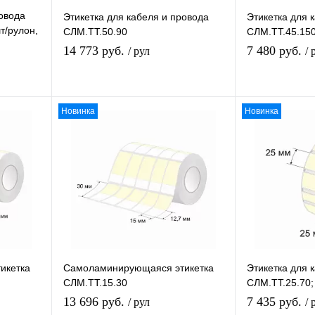
ровода
Этикетка для кабеля и провода
Этикетка для 
т/рулон,
СЛМ.ТТ.50.90
СЛМ.ТТ.45.15
14 773 руб.
7 480 руб.
/ рул
/ 
Новинка
Новинка
В избранное
В
К сравнению
К
В наличии
икетка
Самоламинирующаяся этикетка
Этикетка для 
СЛМ.ТТ.15.30
СЛМ.ТТ.25.70;
13 696 руб.
7 435 руб.
/ рул
/ 