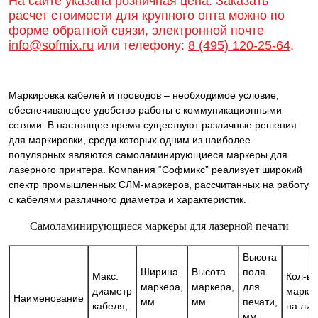
На сайте указана розничная цена. Заказать
расчет стоимости для крупного опта можно по
форме обратной связи, электронной почте
info@sofmix.ru
или телефону:
8 (495) 120-25-64
.
Маркировка кабелей и проводов – необходимое условие,
обеспечивающее удобство работы с коммуникационными
сетями. В настоящее время существуют различные решения
для маркировки, среди которых одним из наиболее
популярных являются самоламинирующиеся маркеры для
лазерного принтера. Компания “Софмикс” реализует широкий
спектр промышленных СЛМ-маркеров, рассчитанных на работу
с кабелями различного диаметра и характеристик.
Самоламинирующиеся маркеры для лазерной печати
Высота
Ширина
Высота
поля
Макс.
Кол-во
маркера,
маркера,
для
диаметр
марке
Наименование
мм
мм
печати,
кабеля,
на лис
мм