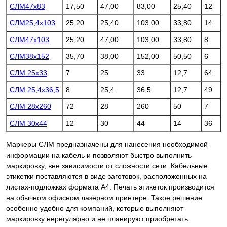
СЛМ47х83
17,50
47,00
83,00
25,40
12
СЛМ25,4х103
25,20
25,40
103,00
33,80
14
СЛМ47х103
25,20
47,00
103,00
33,80
8
СЛМ38х152
35,70
38,00
152,00
50,50
6
СЛМ 25х33
7
25
33
12,7
64
СЛМ 25,4
х36,5
8
25,4
36,5
12,7
49
СЛМ 28х260
72
28
260
50
7
СЛМ 30х44
12
30
44
14
36
Маркеры СЛМ предназначены для нанесения необходимой
информации на кабель и позволяют быстро выполнить
маркировку, вне зависимости от сложности сети. Кабельные
этикетки поставляются в виде заготовок, расположенных на
листах-подложках формата А4. Печать этикеток производится
на обычном офисном лазерном принтере. Такое решение
особенно удобно для компаний, которые выполняют
маркировку нерегулярно и не планируют приобретать