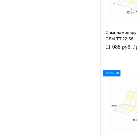
Самоламиниру
СЛМ.ТТ.22.58
11 088 руб.
/
Новинка
В и
К с
В 