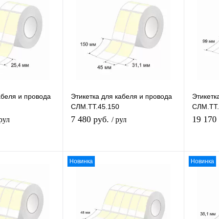
абеля и провода
Этикетка для кабеля и провода
Этикетк
СЛМ.ТТ.45.150
СЛМ.ТТ.
7 480 руб.
19 170
 рул
/ рул
Новинка
Новинка
збранное
В избранное
равнению
К сравнению
наличии
В наличии