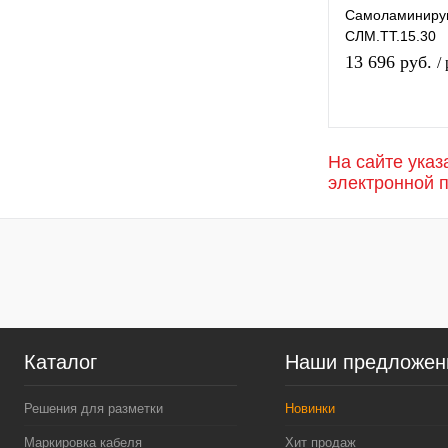
Самоламиниру
СЛМ.ТТ.15.30
13 696 руб.
/
На сайте указ
электронной 
В и
К с
В 
Каталог
Наши предложен
Решения для разметки
Новинки
Маркировка кабеля
Хит продаж