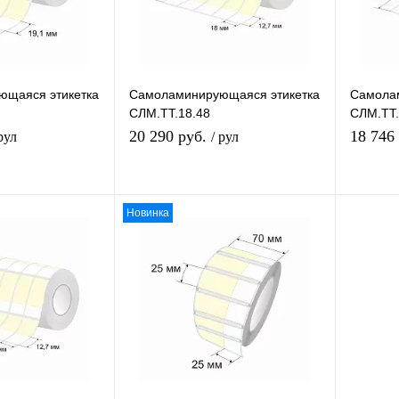
ющаяся этикетка
Самоламинирующаяся этикетка
Самолам
СЛМ.ТТ.18.48
СЛМ.ТТ.
20 290 руб.
18 746
 рул
/ рул
Новинка
збранное
В избранное
равнению
К сравнению
наличии
В наличии