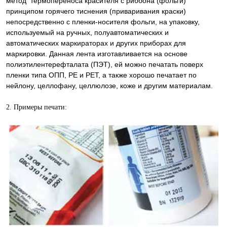
метод термопереноса красителя с риббона (фольги)
принципом горячего тиснения (приваривания краски)
непосредственно с пленки-носителя фольги, на упаковку,
используемый на ручных, полуавтоматических и
автоматических маркираторах и других приборах для
маркировки. Данная лента изготавливается на основе
полиэтилентерефталата (ПЭТ), ей можно печатать поверх
пленки типа ОПП, PE и PET, а также хорошо печатает по
нейлону, целлофану, целлюлозе, коже и другим материалам.
2. Примеры печати: