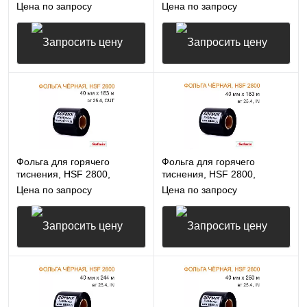
35мм*183м, вт25.4, OUT,
35мм*183м, вт25.4, IN,
Цена по запросу
Цена по запросу
чёрная
чёрная
Запросить цену
Запросить цену
Фольга для горячего
Фольга для горячего
тиснения, HSF 2800,
тиснения, HSF 2800,
40мм*183м, вт25.4, OUT,
40мм*183м, вт25.4, IN,
Цена по запросу
Цена по запросу
чёрная
чёрная
Запросить цену
Запросить цену