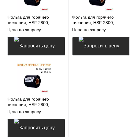
Фольга для горячего
Фольга для горячего
тиснения, HSF 2800,
тиснения, HSF 2800,
40мм*244м, вт25.4, IN,
40мм*250м, вт 25.4, IN,
Цена по запросу
Цена по запросу
чёрная
чёрная
Запросить цену
Запросить цену
Фольга для горячего
тиснения, HSF 2800,
40мм*305м, вт25.4, IN,
Цена по запросу
чёрная