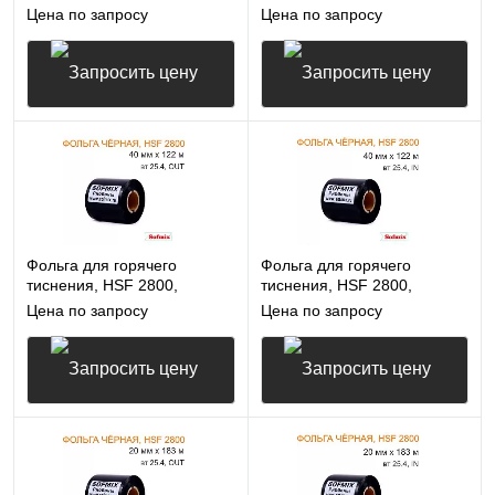
35мм*122м, вт25.4, OUT,
35мм*122м, вт25.4, IN,
Цена по запросу
Цена по запросу
чёрная
чёрная
Запросить цену
Запросить цену
Фольга для горячего
Фольга для горячего
тиснения, HSF 2800,
тиснения, HSF 2800,
40мм*122м, вт25.4, OUT,
40мм*122м, вт25.4, IN,
Цена по запросу
Цена по запросу
чёрная
чёрная
Запросить цену
Запросить цену