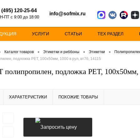
 (495) 120-25-64
info@sofmix.ru
Н-ПТ с 9:00 до 18:00
ДУКЦИЯ
УСЛУГИ
СТАТЬИ
ТЕХ РАЗДЕЛ
•
•
•
•
Каталог товаров
Этикетки и риббоны
Этикетки
Полипропилен,
пилен, подложка РЕТ, 100х50мм, 1000 в рул, вт76, 14115
Т полипропилен, подложка РЕТ, 100х50мм, 1
ХАРАКТЕРИСТИКИ
ПОХОЖИЕ ТОВАРЫ