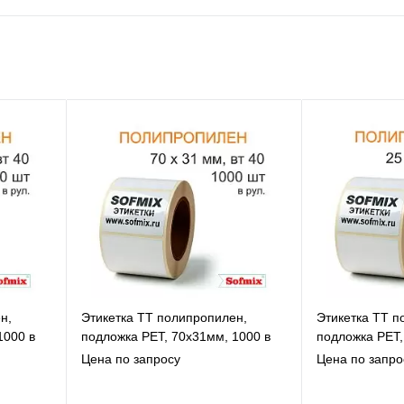
н,
Этикетка ТТ полипропилен,
Этикетка ТТ п
1000 в
подложка РЕТ, 70х31мм, 1000 в
подложка РЕТ,
рул, вт40, 14115
рул, вт40, 141
Цена по запросу
Цена по запро