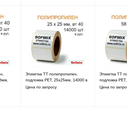
В избранное
В
К сравнению
К
Под заказ
н,
Этикетка ТТ полипропилен,
Этикетка ТТ п
8мм,
подложка РЕТ, 25х25мм, 14000 в
подложка РЕТ,
рул, вт40, 14115
рул, вт40, 141
Цена по запросу
Цена по запро
В избранное
В
К сравнению
К