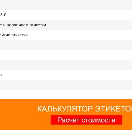
-3-0
де и царапинам этикетки
йкие этикетки
н