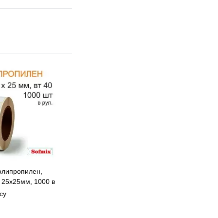
олипропилен,
 25х25мм, 1000 в
15
су