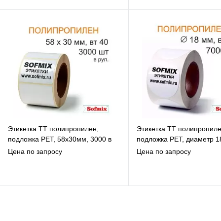
В избранное
В избранное
К сравнению
К сравнению
Под заказ
Под заказ
Этикетка ТТ полипропилен,
Этикетка ТТ полипропиле
подложка РЕТ, 58х30мм, 3000 в
подложка РЕТ, диаметр 1
рул, вт40, 14115
7000 в рул, вт40, 14115
Цена по запросу
Цена по запросу
В избранное
В избранное
К сравнению
К сравнению