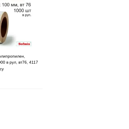
олипропилен,
00 в рул, вт76, 4117
су
 избранное
 сравнению
В наличии