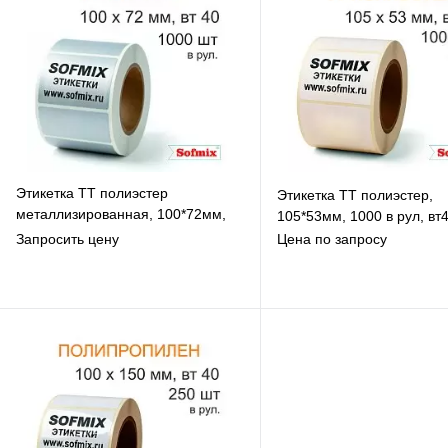
Этикетка ТТ полиэстер
Этикетка ТТ полиэстер,
металлизированная, 100*72мм,
105*53мм, 1000 в рул, вт
1000 в рул, вт40, 12120
Запросить цену
Цена по запросу
В избранное
В избранное
К сравнению
К сравнению
Под заказ
Под заказ