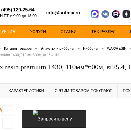
 (495) 120-25-64
info@sofmix.ru
Н-ПТ с 9:00 до 18:00
ДУКЦИЯ
УСЛУГИ
СТАТЬИ
ТЕХ РАЗДЕЛ
•
•
•
•
Каталог товаров
Этикетки и риббоны
Риббоны
WAX/RESIN
emium 1430, 110мм*600м, вт25.4, IN
 resin premium 1430, 110мм*600м, вт25.4, 
ХАРАКТЕРИСТИКИ
С ЭТИМ ТОВАРОМ ПОКУПАЮТ
ПОХ