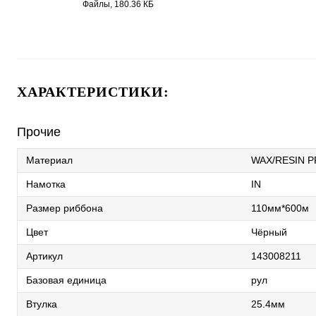
1430.pdf
Файлы, 180.36 КБ
ХАРАКТЕРИСТИКИ:
Прочие
Материал
WAX/RESIN 
Намотка
IN
Размер риббона
110мм*600м
Цвет
Чёрный
Артикул
143008211
Базовая единица
рул
Втулка
25.4мм