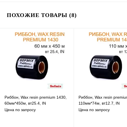
В избранное
В избранное
К сравнению
К сравнению
ПОХОЖИЕ ТОВАРЫ (8)
Под заказ
В наличии
Риббон, Wax resin premium 1430,
Риббон, Wax resin premiu
60мм*450м, вт25.4, IN
110мм*74м, вт12.7, IN
Цена по запросу
Цена по запросу