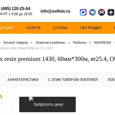
 (495) 120-25-64
info@sofmix.ru
Н-ПТ с 9:00 до 18:00
ДУКЦИЯ
УСЛУГИ
СТАТЬИ
ТЕХ РАЗДЕЛ
•
•
•
•
Каталог товаров
Этикетки и риббоны
Риббоны
WAX/RESIN
remium 1430, 60мм*300м, вт25.4, OUT
x resin premium 1430, 60мм*300м, вт25.4, 
ХАРАКТЕРИСТИКИ
С ЭТИМ ТОВАРОМ ПОКУПАЮТ
ПОХ