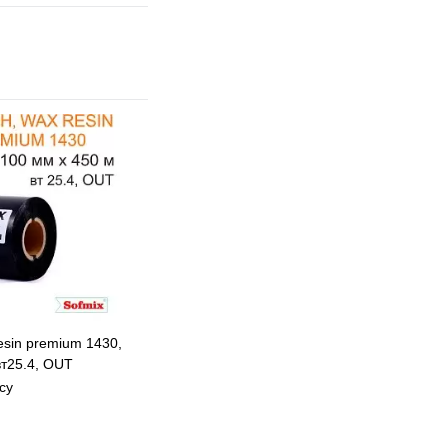
esin premium 1430,
т25.4, OUT
су