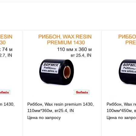
В избранное
К сравнению
В наличии
m 1430,
Риббон, Wax resin premium 1430,
Риббон, Wax r
110мм*360м, вт25.4, IN
100мм*450м, в
Цена по запросу
Цена по запро