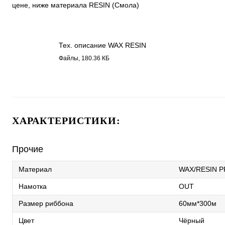
цене, ниже материала RESIN (Смола)
Тех. описание WAX RESIN
1430.pdf
Файлы, 180.36 КБ
ХАРАКТЕРИСТИКИ:
Прочие
Материал
WAX/RESIN 
Намотка
OUT
Размер риббона
60мм*300м
Цвет
Чёрный