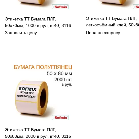
Этикетка ТТ Бумага ПЛГ,
Этикетка ТТ Бумага ПЛГ,
легкосъёмный клей, 50х8
50х70мм, 1000 в рул, вт40, 3116
1000 в рул, вт40, 3118
Запросить цену
Цена по запросу
В избранное
В избранное
К сравнению
К сравнению
Под заказ
Под заказ
Этикетка ТТ Бумага ПЛГ,
50х80мм, 2000 в рул, вт40, 3116