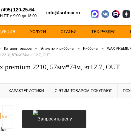
 (495) 120-25-64
info@sofmix.ru
Н-ПТ с 9:00 до 18:00
ДУКЦИЯ
УСЛУГИ
СТАТЬИ
ТЕХ РАЗДЕЛ
•
•
•
•
Каталог товаров
Этикетки и риббоны
Риббоны
WAX PREMIU
 2210, 57мм*74м, вт12.7, OUT
x premium 2210, 57мм*74м, вт12.7, OUT
ХАРАКТЕРИСТИКИ
С ЭТИМ ТОВАРОМ ПОКУПАЮТ
ПОХ