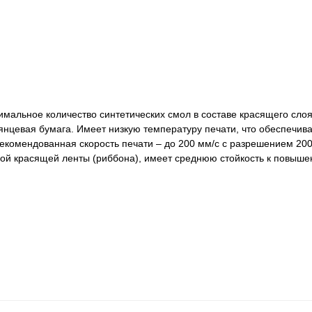
мальное количество синтетических смол в составе красящего сло
янцевая бумага. Имеет низкую температуру печати, что обеспечив
екомендованная скорость печати – до 200 мм/с с разрешением 200,
й красящей ленты (риббона), имеет среднюю стойкость к повыш