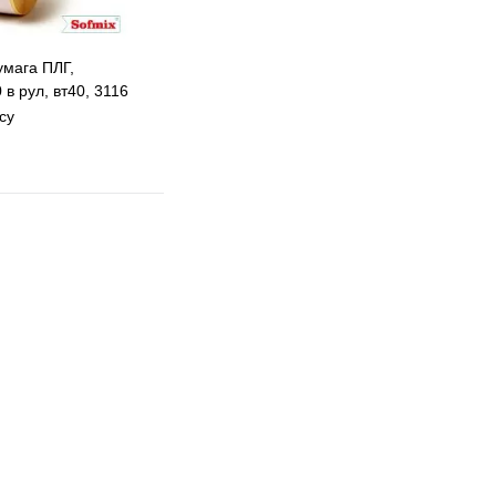
умага ПЛГ,
в рул, вт40, 3116
су
 избранное
 сравнению
Под заказ