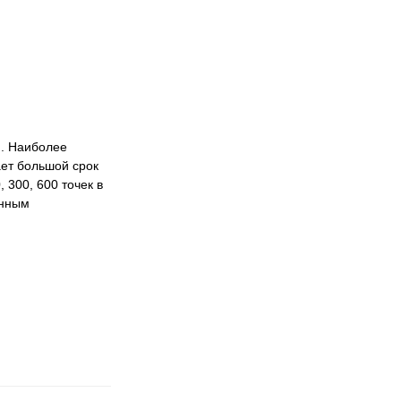
я. Наиболее
ает большой срок
 300, 600 точек в
енным