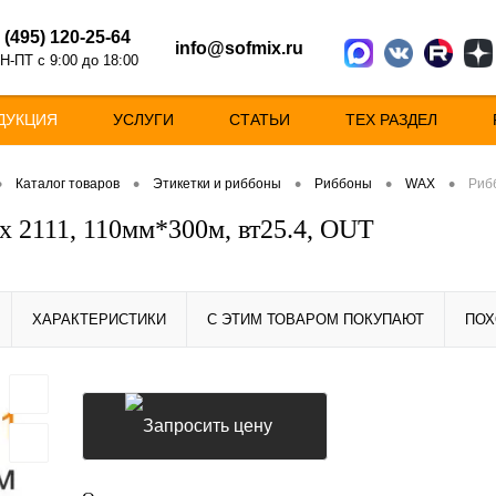
 (495) 120-25-64
info@sofmix.ru
Н-ПТ с 9:00 до 18:00
ДУКЦИЯ
УСЛУГИ
СТАТЬИ
ТЕХ РАЗДЕЛ
•
•
•
•
•
Каталог товаров
Этикетки и риббоны
Риббоны
WAX
Рибб
x 2111, 110мм*300м, вт25.4, OUT
ХАРАКТЕРИСТИКИ
С ЭТИМ ТОВАРОМ ПОКУПАЮТ
ПОХ
Запросить цену