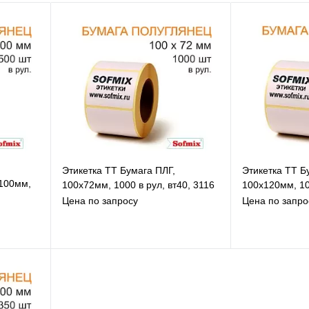
Этикетка ТТ Бумага ПЛГ,
Этикетка ТТ Б
х100мм,
100х72мм, 1000 в рул, вт40, 3116
100х120мм, 10
Цена по запросу
Цена по запро
В избранное
В
К сравнению
К