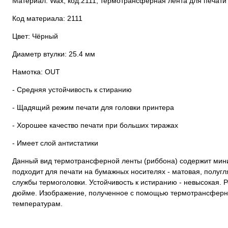
Материал: Wax, код:2111, термотрансферная лента для печати
Код материала: 2111
Цвет: Чёрный
Диаметр втулки: 25.4 мм
Намотка: OUT
- Средняя устойчивость к стиранию
- Щадящий режим печати для головки принтера
- Хорошее качество печати при больших тиражах
- Имеет слой антистатики
Данный вид термотрансферной ленты (риббона) содержит мини
подходит для печати на бумажных носителях - матовая, полугл
службы термоголовки. Устойчивость к истиранию - невысокая. Р
дюйме. Изображение, полученное с помощью термотрансферно
температурам.