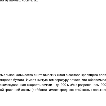
 на бумажных носителях
мальное количество синтетических смол в составе красящего сло
янцевая бумага. Имеет низкую температуру печати, что обеспечив
екомендованная скорость печати – до 200 мм/с с разрешением 200,
й красящей ленты (риббона), имеет среднюю стойкость к повыш