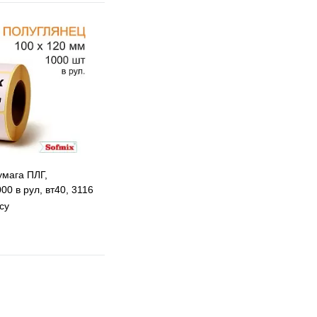
умага ПЛГ,
00 в рул, вт40, 3116
су
 избранное
 сравнению