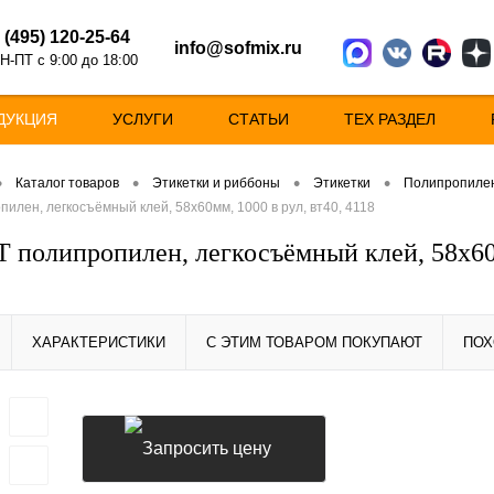
 (495) 120-25-64
info@sofmix.ru
Н-ПТ с 9:00 до 18:00
ДУКЦИЯ
УСЛУГИ
СТАТЬИ
ТЕХ РАЗДЕЛ
•
•
•
•
Каталог товаров
Этикетки и риббоны
Этикетки
Полипропилен
пилен, легкосъёмный клей, 58х60мм, 1000 в рул, вт40, 4118
Т полипропилен, легкосъёмный клей, 58х60м
ХАРАКТЕРИСТИКИ
С ЭТИМ ТОВАРОМ ПОКУПАЮТ
ПОХ