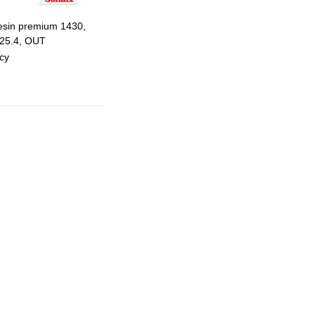
esin premium 1430,
25.4, OUT
су
 избранное
 сравнению
Под заказ