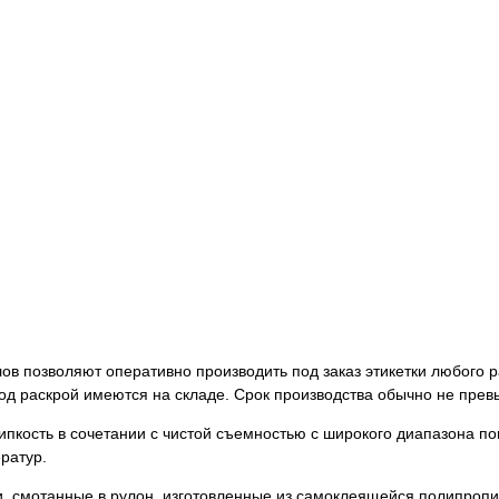
в позволяют оперативно производить под заказ этикетки любого р
д раскрой имеются на складе. Срок производства обычно не прев
кость в сочетании с чистой съемностью с широкого диапазона по
ратур.
, смотанные в рулон, изготовленные из самоклеящейся полипропи