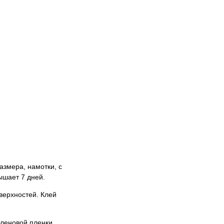
азмера, намотки, с
ышает 7 дней.
верхностей. Клей
леновой пленки.