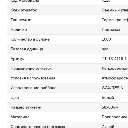
Код материала
4118
Клей этикеток
Съемный кле
Тип печати
Термо-трансф
Наличие
Под заказ
Количество в рулоне
1000
Базовая единица
рул
Артикул
TТ-13-4118-1
Применение этикеток
Легкосъемная
Условия использования
Атмосферосто
Использование риббона
WAX/RESIN
Цвет
Белый
Размер этикетки
58х60мм
Материал
Полипропиле
Срок изготовления под заказ
7 дней