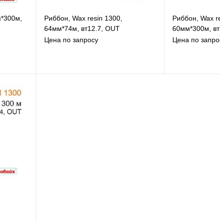
м*300м,
Риббон, Wax resin 1300,
Риббон, Wax r
64мм*74м, вт12.7, OUT
60мм*300м, вт
Цена по запросу
Цена по запро
В избранное
В
К сравнению
К
В наличии