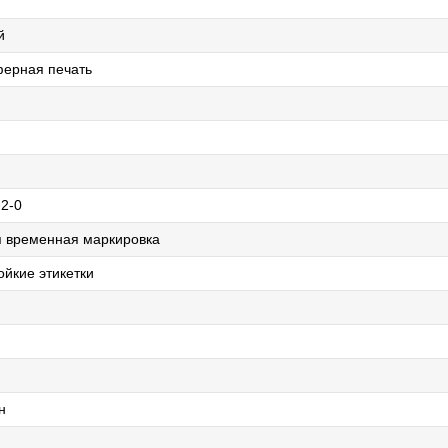
й
ерная печать
-2-0
 временная маркировка
йкие этикетки
н