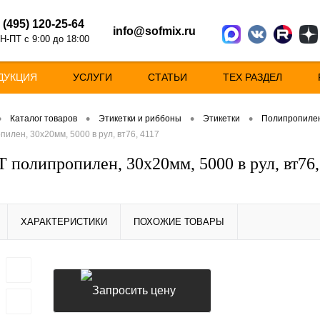
 (495) 120-25-64
info@sofmix.ru
Н-ПТ с 9:00 до 18:00
ДУКЦИЯ
УСЛУГИ
СТАТЬИ
ТЕХ РАЗДЕЛ
•
•
•
•
Каталог товаров
Этикетки и риббоны
Этикетки
Полипропилен
пилен, 30х20мм, 5000 в рул, вт76, 4117
 полипропилен, 30х20мм, 5000 в рул, вт76,
ХАРАКТЕРИСТИКИ
ПОХОЖИЕ ТОВАРЫ