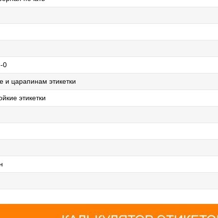
-0
де и царапинам этикетки
йкие этикетки
н