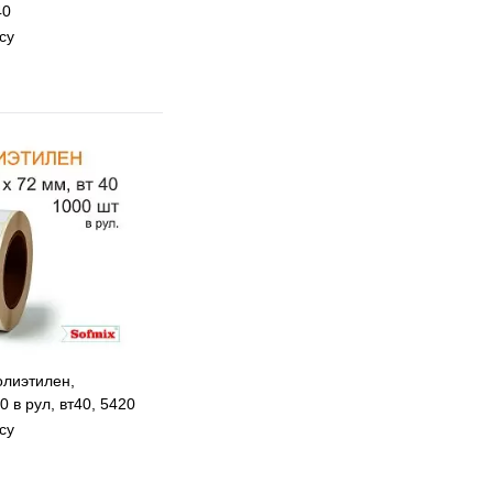
40
су
 избранное
 сравнению
Под заказ
олиэтилен,
 в рул, вт40, 5420
су