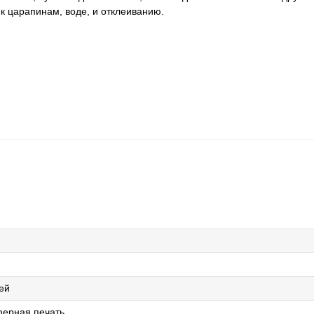
 к царапинам, воде, и отклеиванию.
ей
ерная печать