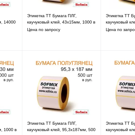
Этикетка ТТ Бумага ПЛГ,
Этикетка ТТ Б
м, 14000
каучуковый клей, 43х15мм, 1000 в
каучуковый кл
рул, вт40, 3119
1000 в рул, вт
Цена по запросу
Цена по запро
В избранное
В
К сравнению
К
Под заказ
Этикетка ТТ Бумага ПЛГ,
Этикетка ТТ Б
, 1000 в
каучуковый клей, 95,3х187мм, 500
каучуковый кл