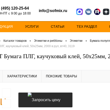
 (495) 120-25-64
info@sofmix.ru
Н-ПТ с 9:00 до 18:00
ДУКЦИЯ
УСЛУГИ
СТАТЬИ
ТЕХ РАЗДЕЛ
•
•
•
•
Каталог товаров
Этикетки и риббоны
Этикетки
Бумага полугл
ЛГ, каучуковый клей, 50х25мм, 2000 в рул, вт40, 3119
 Бумага ПЛГ, каучуковый клей, 50х25мм, 20
ХАРАКТЕРИСТИКИ
ПОХОЖИЕ ТОВАРЫ