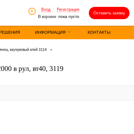
Вход
Регистрация
0
Оставить заявку
пока пусто
В корзине
РЕШЕНИЯ
ИНФОРМАЦИЯ
КОНТАКТЫ
•
янец, каучуковый клей 3119
00 в рул, вт40, 3119