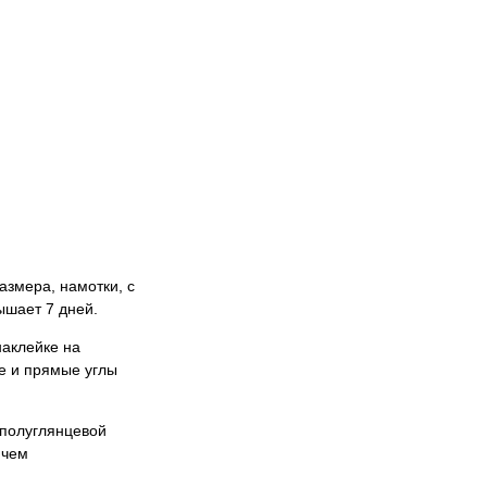
азмера, намотки, с
ышает 7 дней.
наклейке на
е и прямые углы
 полуглянцевой
 чем