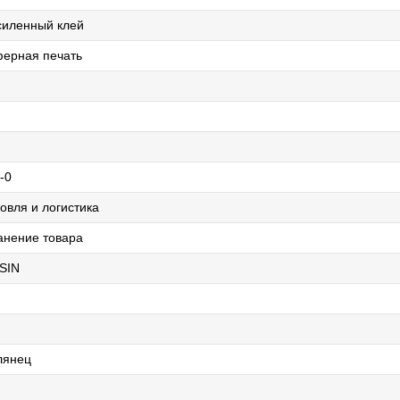
силенный клей
ерная печать
-0
овля и логистика
анение товара
SIN
лянец