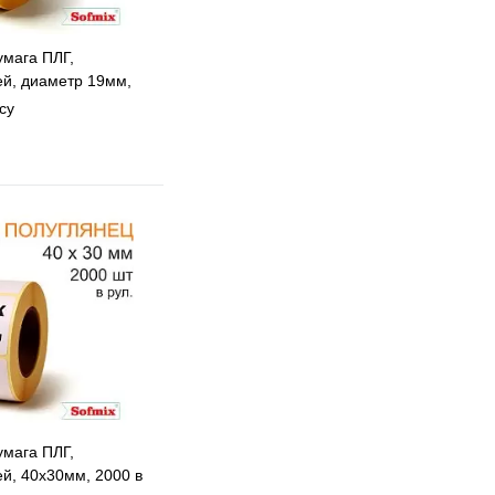
умага ПЛГ,
ей, диаметр 19мм,
40, 3119
су
 избранное
 сравнению
Под заказ
умага ПЛГ,
ей, 40х30мм, 2000 в