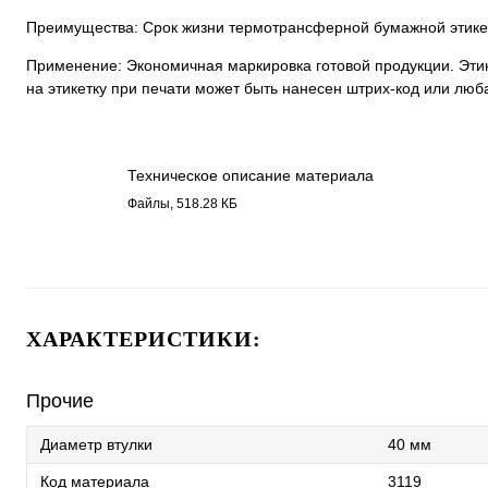
Преимущества: Срок жизни термотрансферной бумажной этикет
Применение: Экономичная маркировка готовой продукции. Этик
на этикетку при печати может быть нанесен штрих-код или люб
Техническое описание материала
Бумага полуглянец , каучуковый
Файлы, 518.28 КБ
клей 3119.pdf
ХАРАКТЕРИСТИКИ:
Прочие
Диаметр втулки
40 мм
Код материала
3119