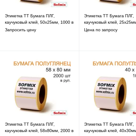
Этикетка ТТ Бумага ПЛГ,
Этикетка ТТ Бумага ПЛГ,
каучуковый клей, 50х25мм, 1000 в
каучуковый клей, 25х25м
рул, вт76, 3119
в рул, вт76, 3119
Запросить цену
Цена по запросу
В избранное
В избранное
К сравнению
К сравнению
Под заказ
Под заказ
Этикетка ТТ Бумага ПЛГ,
Этикетка ТТ Бумага ПЛГ,
каучуковый клей, 58х80мм, 2000 в
каучуковый клей, 40х30мм