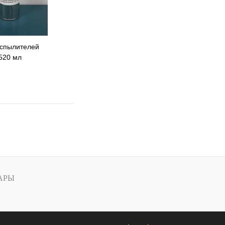
аспылителей
520 мл
 избранное
 сравнению
В наличии
АРЫ