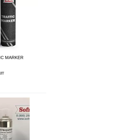
FIC MARKER
шт
 избранное
 сравнению
Под заказ