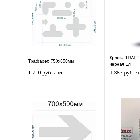
Краска TRAF
Трафарет, 750х650мм
черная,1л
1 710 руб.
1 383 руб.
/ шт
/ 
В избранное
В
К сравнению
К
Под заказ