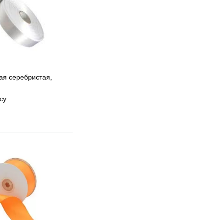
ая серебристая,
су
 избранное
 сравнению
Под заказ