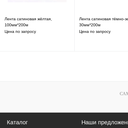
Лента сатиновая жёлтая,
Лента сатиновая тёмно-з
100мм*200м
30мм*200м
Цена по запросу
Цена по запросу
В избранное
В избранное
К сравнению
К сравнению
Под заказ
Под заказ
СА
Каталог
Наши предложен