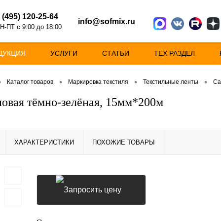
 (495) 120-25-64
info@sofmix.ru
Н-ПТ с 9:00 до 18:00
ДУКЦИЯ
УСЛУГИ
СТАТЬИ
ТЕХ РАЗДЕЛ
•
•
•
•
Каталог товаров
Маркировка текстиля
Текстильные ленты
Са
новая тёмно-зелёная, 15мм*200м
ХАРАКТЕРИСТИКИ
ПОХОЖИЕ ТОВАРЫ
Запросить цену