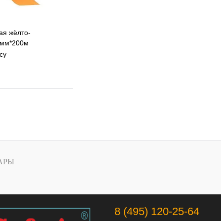
ая жёлто-
0мм*200м
су
 избранное
 сравнению
Под заказ
АРЫ
8 (495) 120-25-64