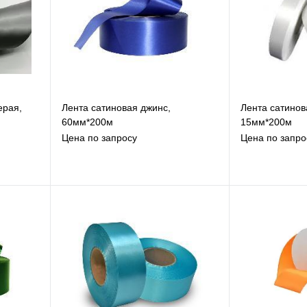
ерая,
Лента сатиновая джинс,
Лента сатинов
60мм*200м
15мм*200м
Цена по запросу
Цена по запро
В избранное
В
К сравнению
К
Под заказ