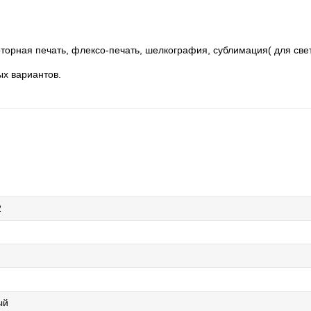
торная печать, флексо-печать, шелкография, сублимация( для свет
ых вариантов.
2
ый