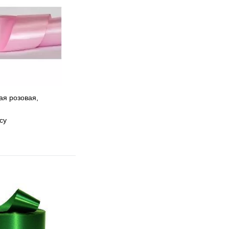
ая розовая,
су
 избранное
 сравнению
Под заказ