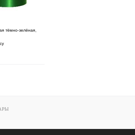
ая тёмно-зелёная,
су
 избранное
 сравнению
Под заказ
АРЫ