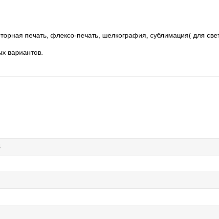
торная печать, флексо-печать, шелкография, сублимация( для свет
ых вариантов.
4