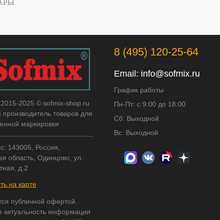
АРЫ
8 (495) 120-25-64
Email:
info@sofmix.ru
График работы
 2015-2025 © sofmix-shop.ru
Пн-Пт: с 9:00 до 18:00
й производитель товаров для
Сб: Выходной
нной маркировки
Вс: Выходной
с: 143005, Россия,
я область, Одинцово, ул.
тная, д.2
ть на карте
тся публичной офертой.
е актуальность информации