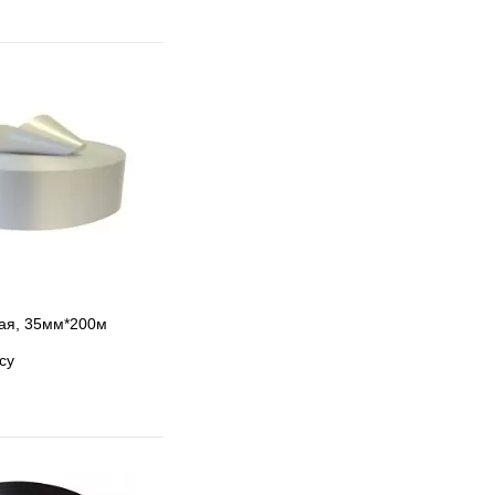
ая, 35мм*200м
су
 избранное