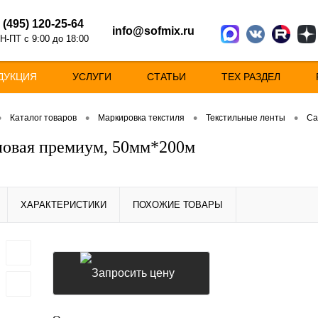
 (495) 120-25-64
info@sofmix.ru
Н-ПТ с 9:00 до 18:00
ДУКЦИЯ
УСЛУГИ
СТАТЬИ
ТЕХ РАЗДЕЛ
•
•
•
•
Каталог товаров
Маркировка текстиля
Текстильные ленты
Са
новая премиум, 50мм*200м
ХАРАКТЕРИСТИКИ
ПОХОЖИЕ ТОВАРЫ
Запросить цену