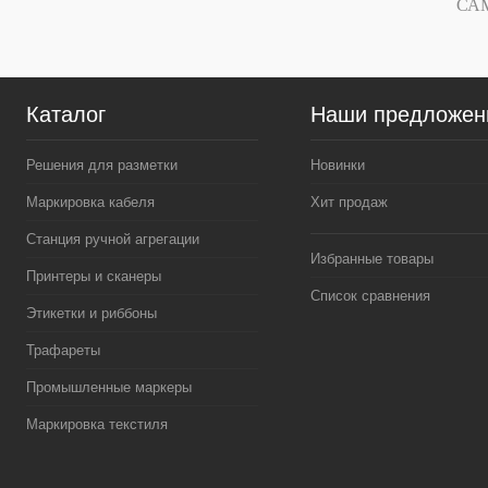
СА
Каталог
Наши предложен
Решения для разметки
Новинки
Маркировка кабеля
Хит продаж
Станция ручной агрегации
Избранные товары
Принтеры и сканеры
Список сравнения
Этикетки и риббоны
Трафареты
Промышленные маркеры
Маркировка текстиля