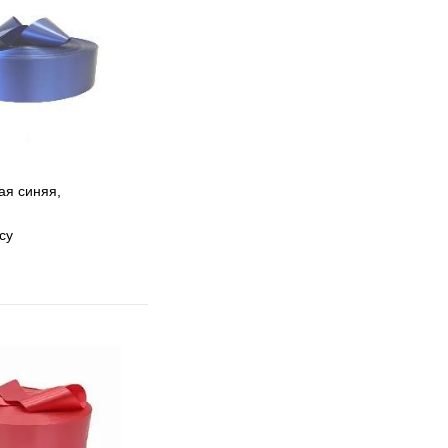
ая синяя,
су
 избранное
 сравнению
Под заказ