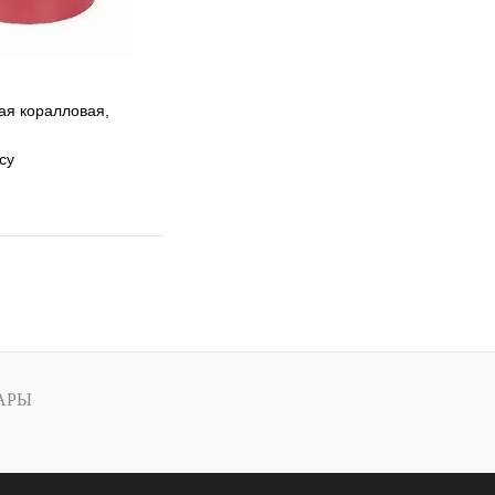
ая коралловая,
су
 избранное
 сравнению
Под заказ
АРЫ