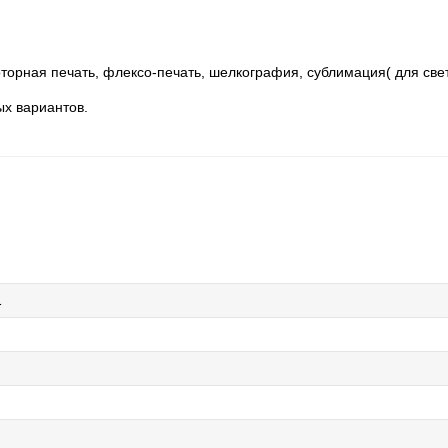
торная печать, флексо-печать, шелкография, сублимация( для свет
ых вариантов.
1