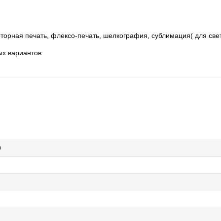
торная печать, флексо-печать, шелкография, сублимация( для свет
ых вариантов.
9