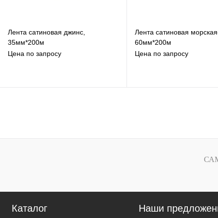
Лента сатиновая джинс,
Лента сатиновая морская
35мм*200м
60мм*200м
Цена по запросу
Цена по запросу
В избранное
В избранное
К сравнению
К сравнению
Под заказ
Под заказ
СА
Каталог
Наши предложен