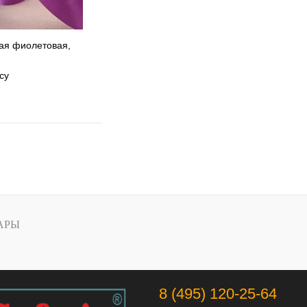
ая фиолетовая,
су
 избранное
 сравнению
Под заказ
АРЫ
8 (495) 120-25-64