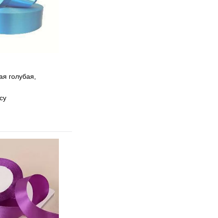
ая голубая,
су
 избранное
 сравнению
Под заказ