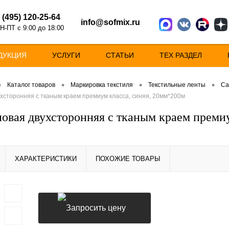
 (495) 120-25-64
info@sofmix.ru
Н-ПТ с 9:00 до 18:00
ДУКЦИЯ
УСЛУГИ
СТАТЬИ
ТЕХ РАЗДЕЛ
•
•
•
•
Каталог товаров
Маркировка текстиля
Текстильные ленты
Са
хсторонняя c тканым краем премиум класса, синяя, 20мм*200м
новая двухсторонняя c тканым краем преми
ХАРАКТЕРИСТИКИ
ПОХОЖИЕ ТОВАРЫ