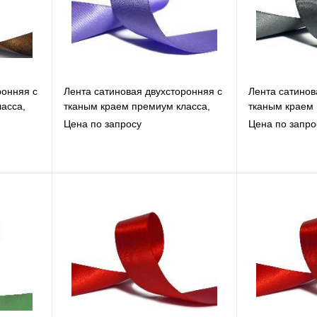
ронняя c
Лента сатиновая двухсторонняя c
Лента сатинов
асса,
тканым краем премиум класса,
тканым краем 
лаванда-сиреневая, 12мм*200м
серая, 25мм*
Цена по запросу
Цена по запро
В избранное
В
К сравнению
К
Под заказ