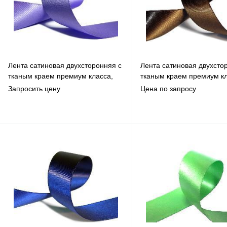
Лента сатиновая двухсторонняя c
Лента сатиновая двухсто
тканым краем премиум класса,
тканым краем премиум кл
лаванда-сиреневая, 30мм*200м
коричневая, 12мм*200м
Запросить цену
Цена по запросу
В избранное
В избранное
К сравнению
К сравнению
Под заказ
Под заказ