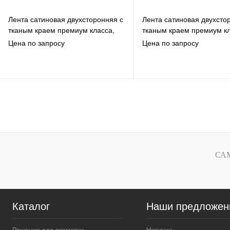
Лента сатиновая двухсторонняя c
Лента сатиновая двухсто
тканым краем премиум класса,
тканым краем премиум кл
синяя, 10мм*200м
светло-зелёная, 20мм*2
Цена по запросу
Цена по запросу
В избранное
В избранное
К сравнению
К сравнению
Под заказ
Под заказ
СА
Каталог
Наши предложен