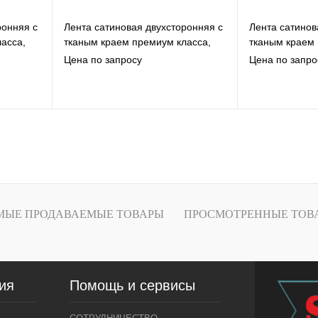
ронняя c
Лента сатиновая двухсторонняя c
Лента сатинов
асса,
тканым краем премиум класса,
тканым краем 
00м
ярко-красная, 20мм*200м
ярко-красная,
Цена по запросу
Цена по запро
В избранное
В
К сравнению
К
Под заказ
МЫЕ ПРОДАВАЕМЫЕ ТОВАРЫ
ПРОСМОТРЕННЫЕ ТОВ
ия
Помощь и сервисы