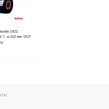
extile 1922,
2.7, ш.110 мм, OUT
су
 избранное
 сравнению
Под заказ
АРЫ