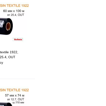
extile 1922,
25.4, OUT
су
 избранное
 сравнению
Под заказ