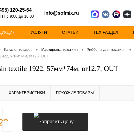
(495) 120-25-64
info@sofmix.ru
ПТ с 9:00 до 18:00
ДУКЦИЯ
УСЛУГИ
СТАТЬИ
ТЕХ РАЗДЕЛ
•
•
•
•
Каталог товаров
Маркировка текстиля
Риббоны для текстиля
e 1922, 57мм*74м, вт12.7, OUT
in textile 1922, 57мм*74м, вт12.7, OUT
ХАРАКТЕРИСТИКИ
ПОХОЖИЕ ТОВАРЫ