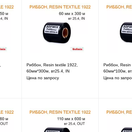
,
Риббон, Resin textile 1922,
Риббон, Resin t
60мм*300м, вт25.4, IN
60мм*100м, вт
Цена по запросу
Цена по запро
В избранное
В
К сравнению
К
Под заказ