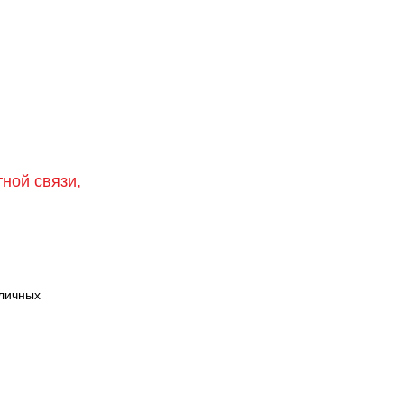
тной связи,
зличных