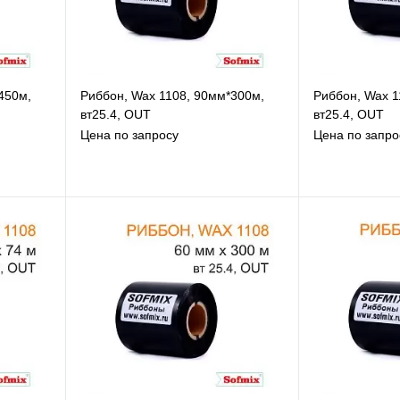
450м,
Риббон, Wax 1108, 90мм*300м,
Риббон, Wax 1
вт25.4, OUT
вт25.4, OUT
Цена по запросу
Цена по запро
В избранное
В
К сравнению
К
Под заказ