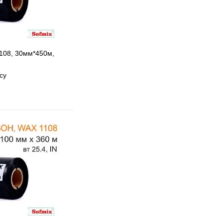
108, 30мм*450м,
су
 избранное
 сравнению
В наличии