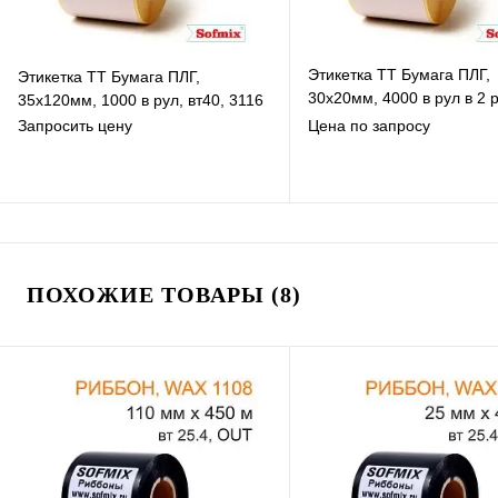
Этикетка ТТ Бумага ПЛГ,
Этикетка ТТ Бумага ПЛГ,
30х20мм, 4000 в рул в 2 р
35х120мм, 1000 в рул, вт40, 3116
вт76, 3116
Запросить цену
Цена по запросу
В избранное
В избранное
К сравнению
К сравнению
ПОХОЖИЕ ТОВАРЫ (8)
В наличии
Под заказ