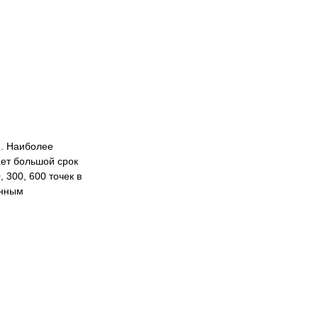
я. Наиболее
ает большой срок
 300, 600 точек в
енным