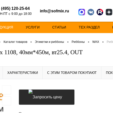
 (495) 120-25-64
info@sofmix.ru
Н-ПТ с 9:00 до 18:00
ДУКЦИЯ
УСЛУГИ
СТАТЬИ
ТЕХ РАЗДЕЛ
•
•
•
•
•
Каталог товаров
Этикетки и риббоны
Риббоны
WAX
Рибб
x 1108, 40мм*450м, вт25.4, OUT
ХАРАКТЕРИСТИКИ
С ЭТИМ ТОВАРОМ ПОКУПАЮТ
ПОХ
Запросить цену