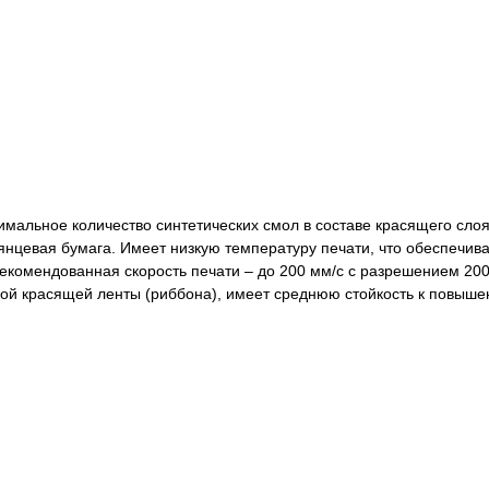
мальное количество синтетических смол в составе красящего сло
янцевая бумага. Имеет низкую температуру печати, что обеспечив
екомендованная скорость печати – до 200 мм/с с разрешением 200,
й красящей ленты (риббона), имеет среднюю стойкость к повыш