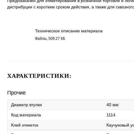
Предназначен для этикетирования в розничной торговле и логи
дистрибуции с коротким сроком действия, а также для сквозног
Техническое описание материала
Термо ЭКО, каучуковый клей
Файлы, 509.27 КБ
1114.pdf
ХАРАКТЕРИСТИКИ:
Прочие
Диаметр втулки
40 мм
Код материала
1114
Клей этикеток
Каучуковый у