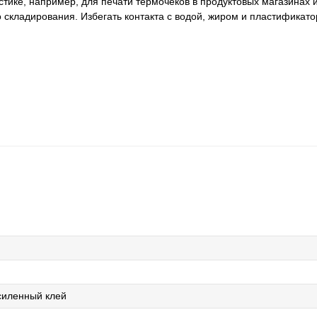
стике, например, для печати термочеков в продуктовых магазинах 
о складирования. Избегать контакта с водой, жиром и пластификато
силенный клей