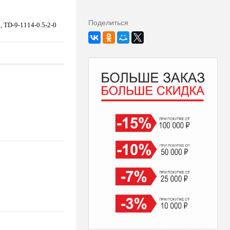
(8)
Поделиться
, TD-9-1114-0.5-2-0
Этикетка
Термо ЭКО,
легкосъёмный
Запросить
цену
клей,
43х25мм,
1000 в рул,
вт40