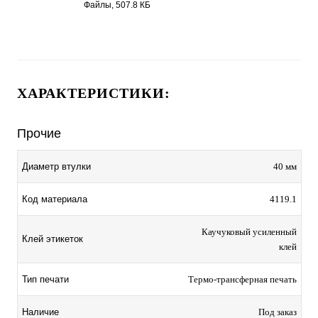
каучуковый клей 4119.1.pdf
Файлы, 507.8 КБ
ХАРАКТЕРИСТИКИ:
Прочие
Диаметр втулки
40 мм
Код материала
4119.1
Каучуковый усиленный
Клей этикеток
клей
Тип печати
Термо-трансферная печать
Наличие
Под заказ