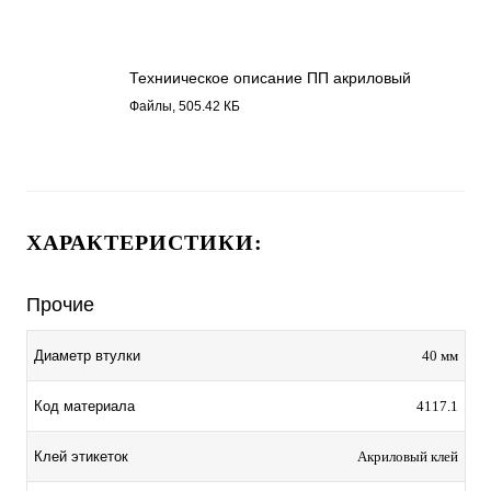
Техниическое описание ПП акриловый
клей 4117.1.pdf
Файлы, 505.42 КБ
ХАРАКТЕРИСТИКИ:
Прочие
Диаметр втулки
40 мм
Код материала
4117.1
Клей этикеток
Акриловый клей