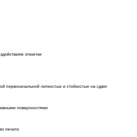
здействиям этикетки
ой первоначальной липкостью и стойкостью на сдвиг
зивными поверхностями
во печати