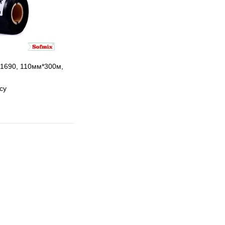
 1690, 110мм*300м,
су
 избранное
 сравнению
Под заказ