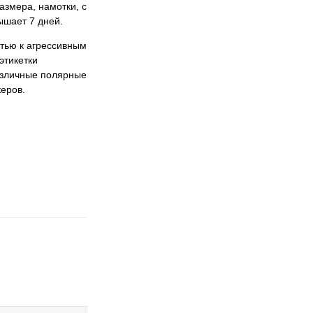
азмера, намотки, с
ышает 7 дней.
стью к агрессивным
этикетки
азличные полярные
еров.