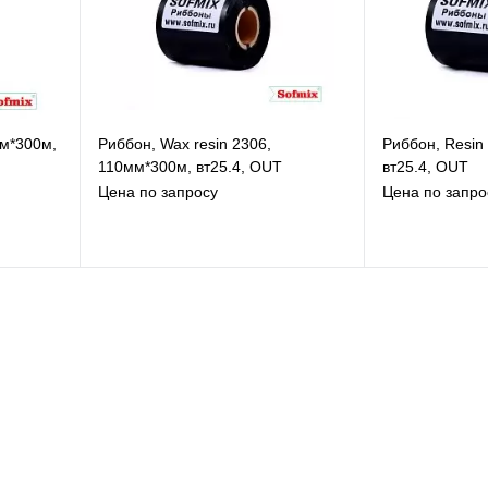
мм*300м,
Риббон, Wax resin 2306,
Риббон, Resin
110мм*300м, вт25.4, OUT
вт25.4, OUT
Цена по запросу
Цена по запро
В избранное
В
К сравнению
К
Под заказ