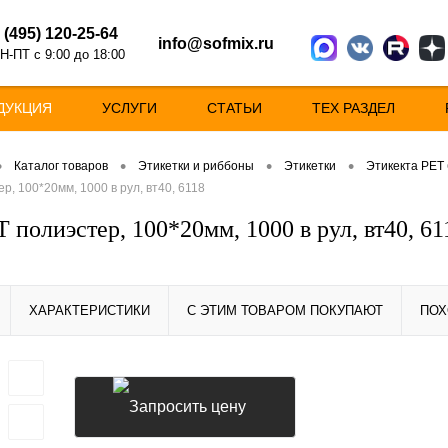
 (495) 120-25-64
info@sofmix.ru
Н-ПТ с 9:00 до 18:00
ДУКЦИЯ
УСЛУГИ
СТАТЬИ
ТЕХ РАЗДЕЛ
•
•
•
•
Каталог товаров
Этикетки и риббоны
Этикетки
Этикекта PET
р, 100*20мм, 1000 в рул, вт40, 6118
 полиэстер, 100*20мм, 1000 в рул, вт40, 61
ХАРАКТЕРИСТИКИ
С ЭТИМ ТОВАРОМ ПОКУПАЮТ
ПОХ