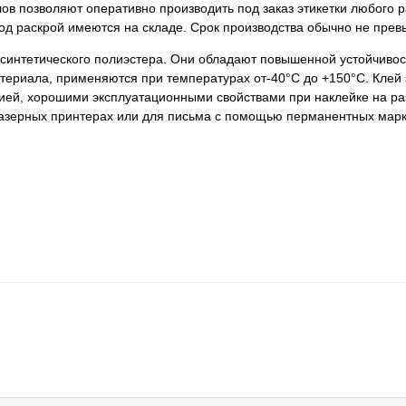
в позволяют оперативно производить под заказ этикетки любого р
д раскрой имеются на складе. Срок производства обычно не прев
е синтетического полиэстера. Они обладают повышенной устойчиво
териала, применяются при температурах от-40°С до +150°С. Клей 
езией, хорошими эксплуатационными свойствами при наклейке на р
 лазерных принтерах или для письма с помощью перманентных марк