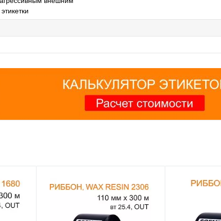
 агрессивным внешним
 этикетки