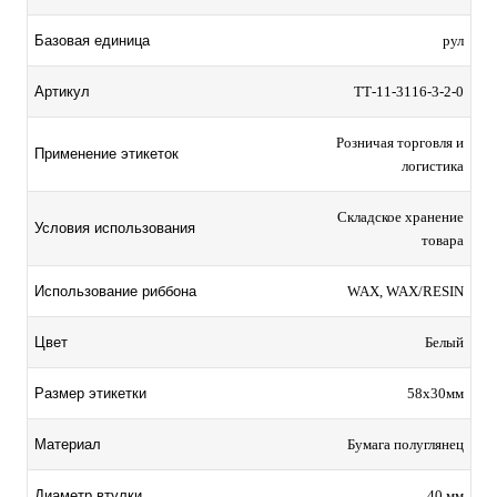
Базовая единица
рул
Артикул
TТ-11-3116-3-2-0
Розничая торговля и
Применение этикеток
логистика
Складское хранение
Условия использования
товара
Использование риббона
WAX, WAX/RESIN
Цвет
Белый
Размер этикетки
58х30мм
Материал
Бумага полуглянец
Диаметр втулки
40 мм