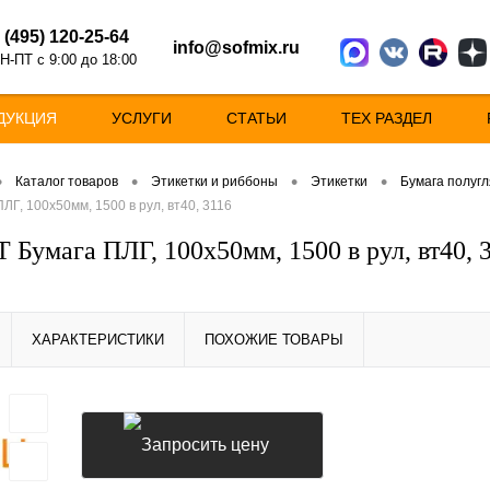
 (495) 120-25-64
info@sofmix.ru
Н-ПТ с 9:00 до 18:00
ДУКЦИЯ
УСЛУГИ
СТАТЬИ
ТЕХ РАЗДЕЛ
•
•
•
•
Каталог товаров
Этикетки и риббоны
Этикетки
Бумага полугл
ЛГ, 100х50мм, 1500 в рул, вт40, 3116
 Бумага ПЛГ, 100х50мм, 1500 в рул, вт40, 
ХАРАКТЕРИСТИКИ
ПОХОЖИЕ ТОВАРЫ