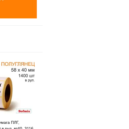
умага ПЛГ,
в рул, вт40, 3116