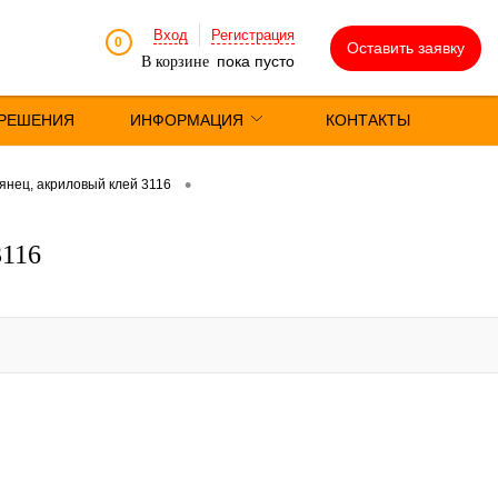
Вход
Регистрация
0
Оставить заявку
пока пусто
В корзине
РЕШЕНИЯ
ИНФОРМАЦИЯ
КОНТАКТЫ
•
янец, акриловый клей 3116
3116