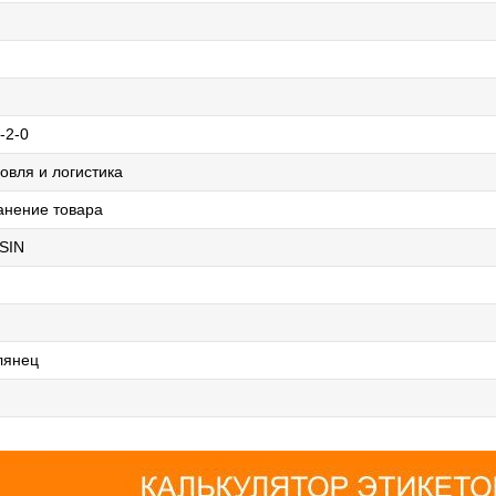
-2-0
овля и логистика
анение товара
SIN
лянец