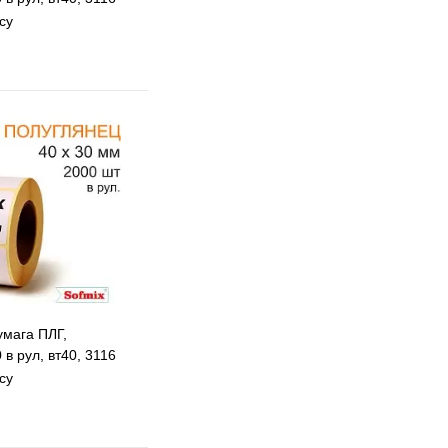
су
 избранное
 сравнению
Под заказ
умага ПЛГ,
в рул, вт40, 3116
су