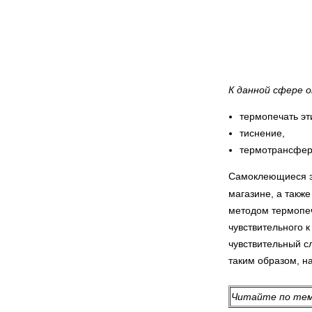
К данной сфере 
термопечать эт
тиснение,
термотрансфер
Самоклеющиеся эт
магазине, а такж
методом термопеч
чувствительного 
чувствительный с
таким образом, н
Читайте по те