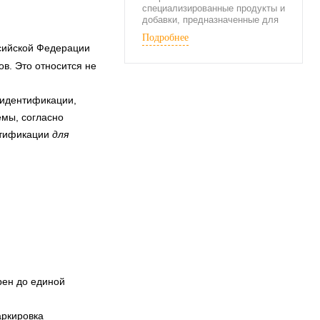
специализированные продукты и
добавки, предназначенные для
употребления в период
Подробнее
активных физических нагрузок.
сийской Федерации
в. Это относится не
 идентификации,
емы, согласно
ентификации
для
рен до единой
аркировка