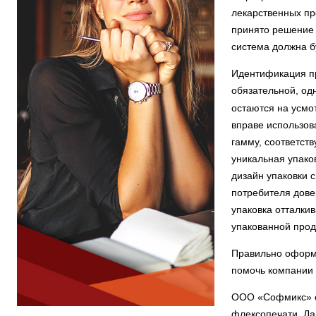
лекарственных пре
принято решение 
система должна б
Идентификация пр
обязательной,
од
остаются на усмо
вправе использов
гамму, соответст
уникальная упако
дизайн упаковки 
потребителя дове
упаковка отталки
упакованной прод
Правильно оформл
помочь компании 
ООО «Софмикс» о
флексопечати.
Да