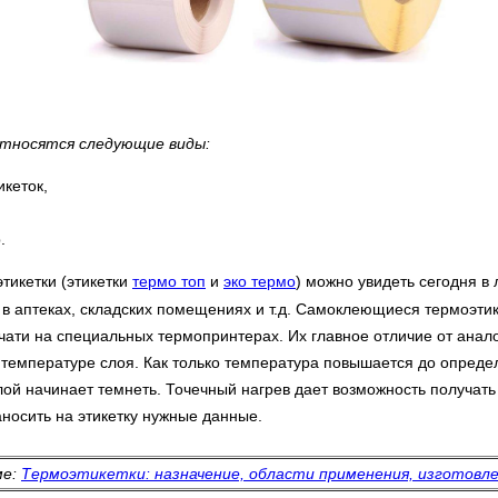
относятся следующие виды:
икеток,
.
икетки (этикетки
термо топ
и
эко термо
)
можно увидеть сегодня в
е в аптеках, складских помещениях и т.д. Самоклеющиеся термоэти
ати на специальных термопринтерах. Их главное отличие от анало
к температуре слоя. Как только температура повышается до опреде
лой начинает темнеть. Точечный нагрев дает возможность получать
аносить на этикетку нужные данные.
ме:
Термоэтикетки: назначение, области применения, изготовл