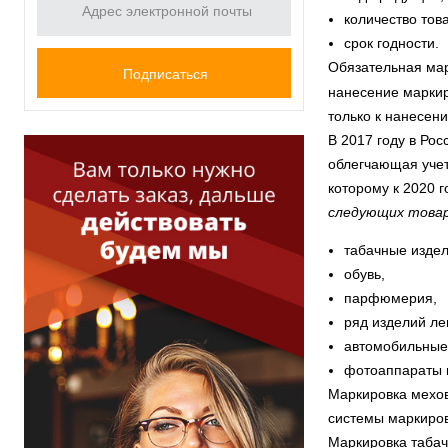
количество това
срок годности.
Обязательная мар
нанесение маркир
только к нанесени
В 2017 году в Ро
облегчающая учет
которому к 2020 
следующих товар
табачные издел
обувь,
парфюмерия,
ряд изделий л
автомобильные
фотоаппараты и
Маркировка мехов
системы маркиров
Маркировка табач