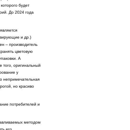
 которого будет
ий. До 2024 года
 является
вирующие и др.)
ен – производитель
хранять цветовую
паковки. А
е того, оригинальный
рование у
то непримечательная
рогой, но красиво
ание потребителей и
отавливаемых методом
ть его