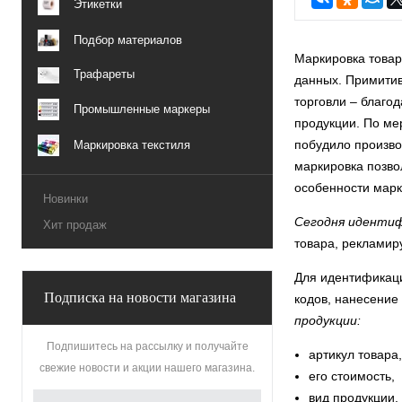
Этикетки
Подбор материалов
Маркировка товар
Трафареты
данных. Примитив
торговли – благо
Промышленные маркеры
продукции. По ме
побудило произво
Маркировка текстиля
маркировка позво
особенности марк
Новинки
Сегодня идентиф
Хит продаж
товара, рекламир
Для идентификаци
Подписка на новости магазина
кодов, нанесение
продукции:
Подпишитесь на рассылку и получайте
артикул товара,
свежие новости и акции нашего магазина.
его стоимость,
вид продукции,