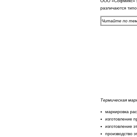
ООО «Софмикс» я
различаются типо
Читайте по те
Термическая мар
маркировка рас
изготовление п
изготовление эт
производство э