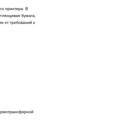
го принтера. В
углянцевая бумага,
и от требований к
термотрансферной