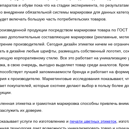
паратов и обуви пока что на стадии эксперимента, по результатам
о внедрении обязательной системы маркировки для данных категор
удет включать большую часть потребительских товаров.
оизведенной продукции посредством маркировки товара по ГОСТ
нако дополнительные составляющие маркировки (рекламные, моти
трение производителей. Сегодня дизайн этикетки ничем не огранич
ать в дизайне любые шрифты, размещать собственный логотип, со
вующую корпоративному стилю. Все это работает на уникализацию у
вка, в свою очередь, выгодно выделяет товар среди аналогов. Кром
способствует лучшей запоминаемости бренда и работает на форми
рия к производителю. Маркетинговые исследования показывают, ч
вает покупателей, которые охотнее делают выбор в пользу более до
укции.
енная этикетка и грамотная маркировка способны привлечь вним
заслужить их доверие.
казывает услуги по изготовлению и
печати цветных этикеток
, изг
нная технология дает возможность уникализировать товар и улучши