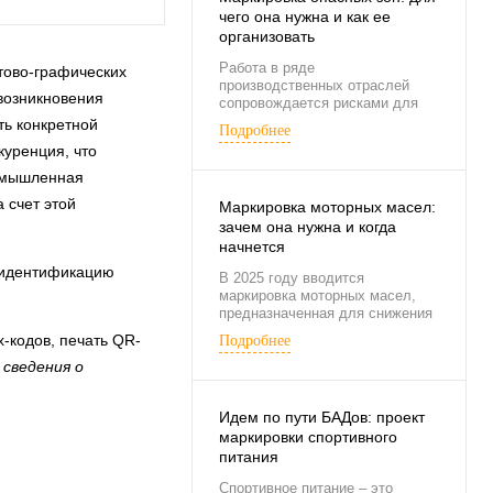
чего она нужна и как ее
организовать
Работа в ряде
тово-графических
производственных отраслей
возникновения
сопровождается рисками для
здоровья или даже жизни.
ть конкретной
Подробнее
куренция, что
ромышленная
 счет этой
Маркировка моторных масел:
зачем она нужна и когда
начнется
 идентификацию
В 2025 году вводится
маркировка моторных масел,
предназначенная для снижения
доли контрафакта на
-кодов, печать QR-
Подробнее
российском рынке.
 сведения о
Идем по пути БАДов: проект
маркировки спортивного
питания
Спортивное питание – это