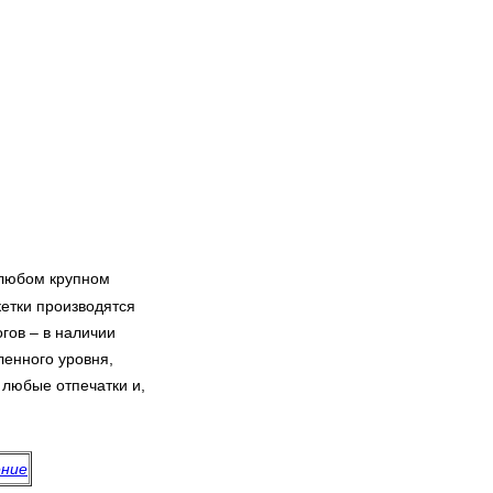
 любом крупном
кетки производятся
гов – в наличии
ленного уровня,
 любые отпечатки и,
ение