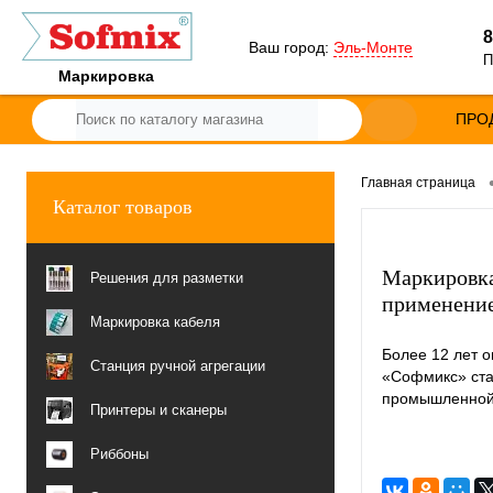
8
Ваш город:
Эль-Монте
П
Маркировка
ПРО
Главная страница
Каталог товаров
Маркировка
Решения для разметки
применение
Маркировка кабеля
Более 12 лет 
Станция ручной агрегации
«Софмикс» ста
промышленной
Принтеры и сканеры
Риббоны