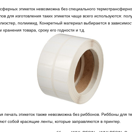
сферных этикеток невозможна без специального термотрансферно
лов для изготовления таких этикеток чаще всего используются: пол
лиэстер, полиимид. Конкретный материал выбирается в зависимост
м хранения товара, сроку его годности и т.д.
 печать этикеток также невозможна без риббонов. Риббоны для 
яют собой красящие ленты, которые заправляются в принтер.