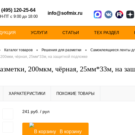
 (495) 120-25-64
info@sofmix.ru
Н-ПТ с 9:00 до 18:00
ДУКЦИЯ
УСЛУГИ
СТАТЬИ
ТЕХ РАЗДЕЛ
•
•
•
Каталог товаров
Решения для разметки
Самоклеящиеся ленты дл
 200мкм, чёрная, 25мм*33м, на защитной подложке
разметки, 200мкм, чёрная, 25мм*33м, на за
ХАРАКТЕРИСТИКИ
ПОХОЖИЕ ТОВАРЫ
241 руб.
/ рул
В корзину