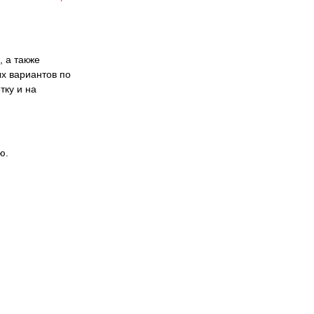
 а также
х вариантов по
тку и на
ю.