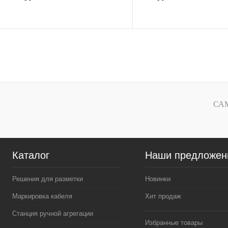
В избранное
В избранное
К сравнению
К сравнению
В наличии
В наличии
СА
Каталог
Наши предложен
Решения для разметки
Новинки
Маркировка кабеля
Хит продаж
Станция ручной агрегации
Избранные товары