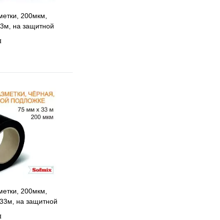
метки, 200мкм,
3м, на защитной
л
 избранное
 сравнению
Под заказ
метки, 200мкм,
33м, на защитной
л