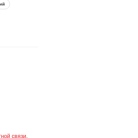
ий
тной связи,