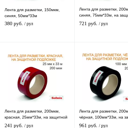
Лента для разметки, 200
Лента для разметки, 150мкм,
синяя, 75мм*33м, на защ
синяя, 50мм*33м
подложке
380 руб.
721 руб.
/ рул
/ рул
В избранное
В избранное
К сравнению
К сравнению
В наличии
В наличии
Лента для разметки, 200мкм,
Лента для разметки, 200
красная, 25мм*33м, на защитной
чёрная, 100мм*33м, на з
подложке
подложке
241 руб.
961 руб.
/ рул
/ рул