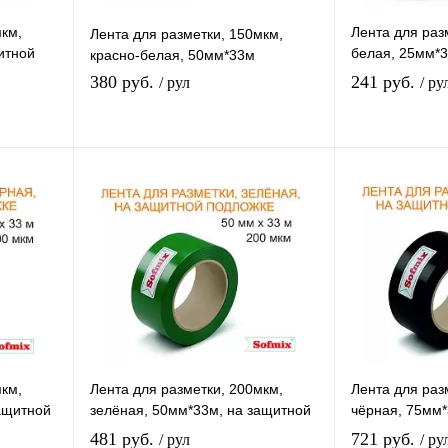
мкм,
Лента для раз
Лента для разметки, 150мкм,
итной
белая, 25мм*3
красно-белая, 50мм*33м
подложке
380 руб.
241 руб.
/ рул
/ ру
В избранное
В
К сравнению
К
В наличии
мкм,
Лента для разметки, 200мкм,
Лента для раз
ащитной
зелёная, 50мм*33м, на защитной
чёрная, 75мм*
подложке
подложке
481 руб.
721 руб.
/ рул
/ ру