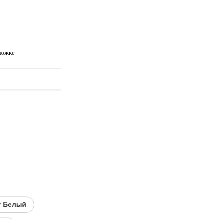
ложке
т Белый