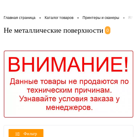
•
•
•
Главная страница
Каталог товаров
Принтеры и сканеры
RFID
Не металлические поверхности
0
Фильтр