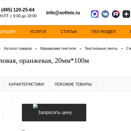
 (495) 120-25-64
info@sofmix.ru
Н-ПТ с 9:00 до 18:00
ДУКЦИЯ
УСЛУГИ
СТАТЬИ
ТЕХ РАЗДЕЛ
•
•
•
•
Каталог товаров
Маркировка текстиля
Текстильные ленты
Си
ловая, оранжевая, 20мм*100м
ХАРАКТЕРИСТИКИ
ПОХОЖИЕ ТОВАРЫ
Запросить цену