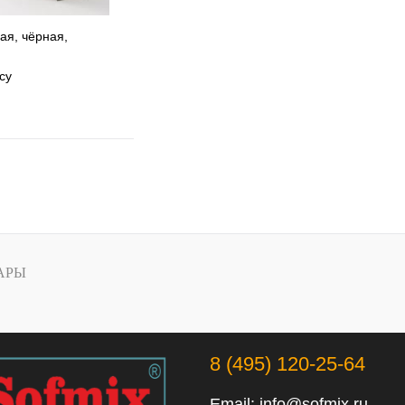
ая, чёрная,
су
 избранное
 сравнению
Под заказ
АРЫ
8 (495) 120-25-64
Email:
info@sofmix.ru