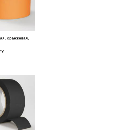
ая, оранжевая,
су
 избранное
 сравнению
Под заказ