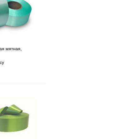
ая мятная,
су
 избранное
 сравнению
Под заказ