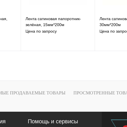
ная,
Лента сатиновая папоротник-
Лента сатинов
зелёная, 15мм*200м
30мм*200м
Цена по запросу
Цена по запро
В избранное
В
К сравнению
К
Под заказ
МЫЕ ПРОДАВАЕМЫЕ ТОВАРЫ
ПРОСМОТРЕННЫЕ ТОВ
ия
Помощь и сервисы