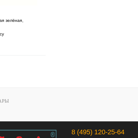
ая зелёная,
су
 избранное
 сравнению
Под заказ
АРЫ
8 (495) 120-25-64