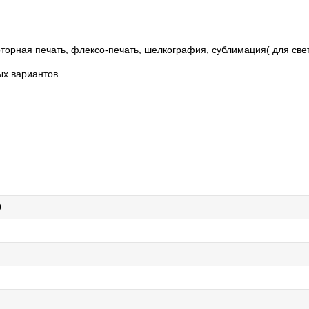
торная печать, флексо-печать, шелкография, сублимация( для свет
ых вариантов.
0