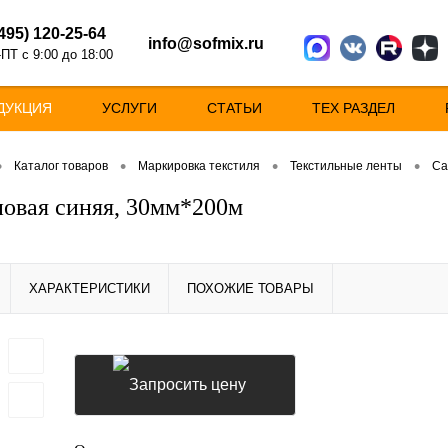
(495) 120-25-64
info@sofmix.ru
ПТ с 9:00 до 18:00
ДУКЦИЯ
УСЛУГИ
СТАТЬИ
ТЕХ РАЗДЕЛ
•
•
•
•
Каталог товаров
Маркировка текстиля
Текстильные ленты
Са
новая синяя, 30мм*200м
ХАРАКТЕРИСТИКИ
ПОХОЖИЕ ТОВАРЫ
Запросить цену