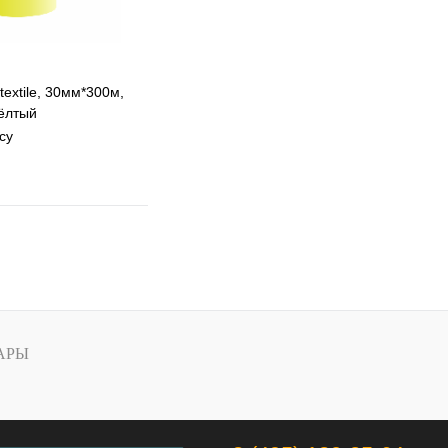
textile, 30мм*300м,
жёлтый
су
 избранное
 сравнению
Под заказ
АРЫ