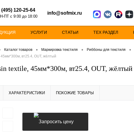
 (495) 120-25-64
info@sofmix.ru
Н-ПТ с 9:00 до 18:00
ДУКЦИЯ
УСЛУГИ
СТАТЬИ
ТЕХ РАЗДЕЛ
•
•
•
•
Каталог товаров
Маркировка текстиля
Риббоны для текстиля
e, 45мм*300м, вт25.4, OUT, жёлтый
in textile, 45мм*300м, вт25.4, OUT, жёлтый
ХАРАКТЕРИСТИКИ
ПОХОЖИЕ ТОВАРЫ