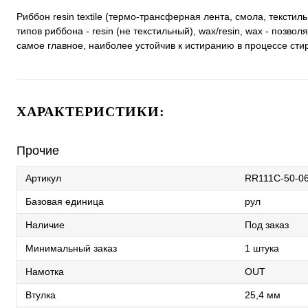
Риббон resin textile (термо-трансферная лента, смола, тексти
типов риббона - resin (не текстильный), wax/resin, wax - позв
самое главное, наиболее устойчив к истиранию в процессе сти
ХАРАКТЕРИСТИКИ:
Прочие
Артикул
RR111С-50-0
Базовая единица
рул
Наличие
Под заказ
Минимальный заказ
1 штука
Намотка
OUT
Втулка
25,4 мм