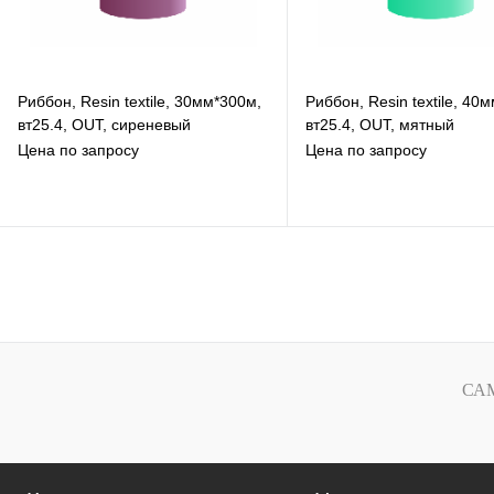
Риббон, Resin textile, 30мм*300м,
Риббон, Resin textile, 40
вт25.4, OUT, сиреневый
вт25.4, OUT, мятный
Цена по запросу
Цена по запросу
В избранное
В избранное
К сравнению
К сравнению
Под заказ
Под заказ
СА