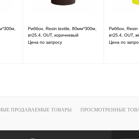
мм*300м,
Риббон, Resin textile, 80мм*300м,
Риббон, Resin 
вт25.4, OUT, коричневый
вт25.4, OUT, 
Цена по запросу
Цена по запро
В избранное
В
К сравнению
К
Под заказ
МЫЕ ПРОДАВАЕМЫЕ ТОВАРЫ
ПРОСМОТРЕННЫЕ ТОВ