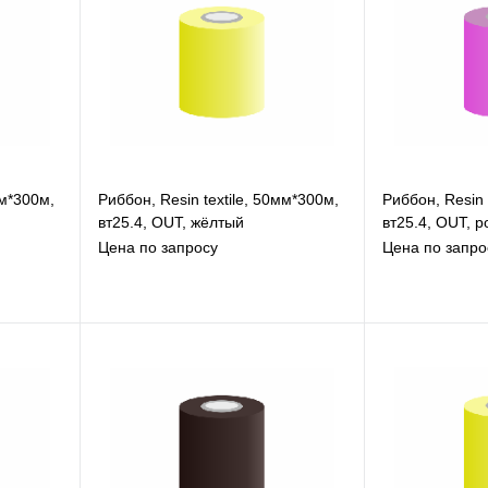
мм*300м,
Риббон, Resin textile, 50мм*300м,
Риббон, Resin 
вт25.4, OUT, жёлтый
вт25.4, OUT, 
Цена по запросу
Цена по запро
В избранное
В
К сравнению
К
Под заказ