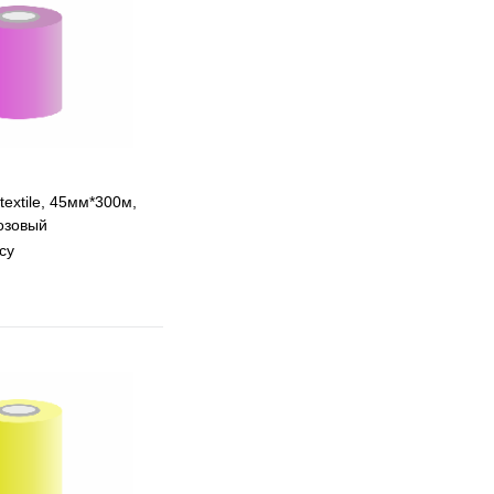
textile, 45мм*300м,
розовый
су
 избранное
 сравнению
Под заказ