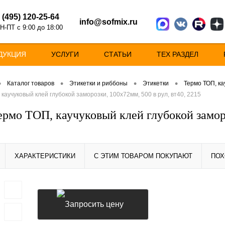
 (495) 120-25-64
info@sofmix.ru
Н-ПТ с 9:00 до 18:00
ДУКЦИЯ
УСЛУГИ
СТАТЬИ
ТЕХ РАЗДЕЛ
•
•
•
•
Каталог товаров
Этикетки и риббоны
Этикетки
Термо ТОП, ка
каучуковый клей глубокой заморозки, 100х72мм, 500 в рул, вт40, 2215
ермо ТОП, каучуковый клей глубокой заморо
ХАРАКТЕРИСТИКИ
С ЭТИМ ТОВАРОМ ПОКУПАЮТ
ПОХ