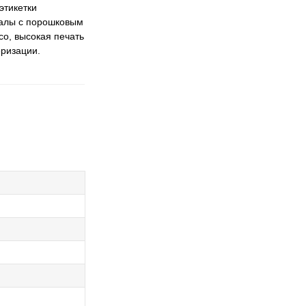
этикетки
иалы с порошковым
о, высокая печать
еризации.