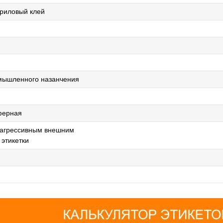
риловый клей
мышленного назанчения
ферная
 агрессивным внешним
 этикетки