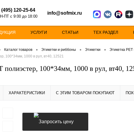
 (495) 120-25-64
info@sofmix.ru
Н-ПТ с 9:00 до 18:00
ДУКЦИЯ
УСЛУГИ
СТАТЬИ
ТЕХ РАЗДЕЛ
•
•
•
•
Каталог товаров
Этикетки и риббоны
Этикетки
Этикетка РЕТ
р, 100*34мм, 1000 в рул, вт40, 12521
 полиэстер, 100*34мм, 1000 в рул, вт40, 12
ХАРАКТЕРИСТИКИ
С ЭТИМ ТОВАРОМ ПОКУПАЮТ
ПОХ