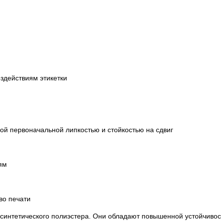
здействиям этикетки
ой первоначальной липкостью и стойкостью на сдвиг
ям
во печати
е синтетического полиэстера. Они обладают повышенной устойчиво