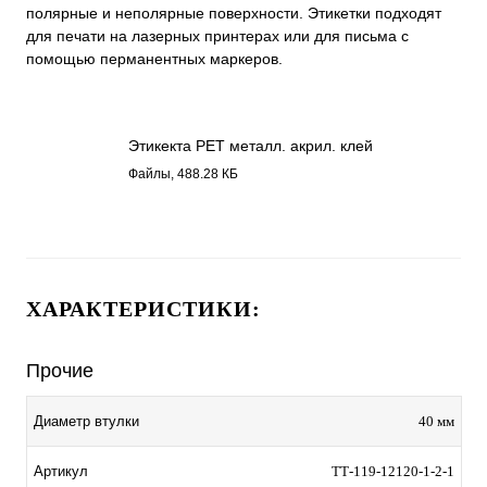
полярные и неполярные поверхности. Этикетки подходят
для печати на лазерных принтерах или для письма с
помощью перманентных маркеров.
Этикекта PET металл. акрил. клей
12120.pdf
Файлы, 488.28 КБ
ХАРАКТЕРИСТИКИ:
Прочие
Диаметр втулки
40 мм
Артикул
ТТ-119-12120-1-2-1