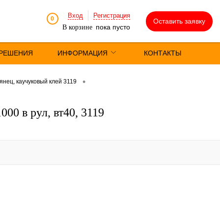
Вход
Регистрация
0
Оставить заявку
пока пусто
В корзине
РЕШЕНИЯ
ИНФОРМАЦИЯ
КОНТАКТЫ
•
янец, каучуковый клей 3119
00 в рул, вт40, 3119