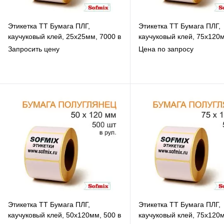
Этикетка ТТ Бумага ПЛГ,
Этикетка ТТ Бумага ПЛГ,
каучуковый клей, 25х25мм, 7000 в
каучуковый клей, 75х120
рул, вт76, 3119
в рул, вт76, 3119
Запросить цену
Цена по запросу
В избранное
В избранное
К сравнению
К сравнению
Под заказ
Под заказ
Этикетка ТТ Бумага ПЛГ,
Этикетка ТТ Бумага ПЛГ,
каучуковый клей, 50х120мм, 500 в
каучуковый клей, 75х120м