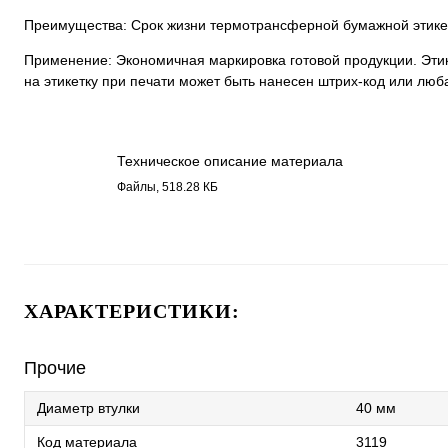
Преимущества: Срок жизни термотрансферной бумажной этикет
Применение: Экономичная маркировка готовой продукции. Этик
на этикетку при печати может быть нанесен штрих-код или люб
Техническое описание материала
Бумага полуглянец , каучуковый
Файлы, 518.28 КБ
клей 3119.pdf
ХАРАКТЕРИСТИКИ:
Прочие
Диаметр втулки
40 мм
Код материала
3119