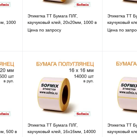
Этикетка ТТ Бумага ПЛГ,
Этикетка ТТ Б
мм, 1000
каучуковый клей, 20х20мм, 1000 в
каучуковый кл
рул, вт40, 3119
в рул, вт40, 3
Цена по запросу
Цена по запро
В избранное
В
К сравнению
К
Под заказ
Этикетка ТТ Бумага ПЛГ,
Этикетка ТТ Б
м, 500 в
каучуковый клей, 16х16мм, 14000
каучуковый кл