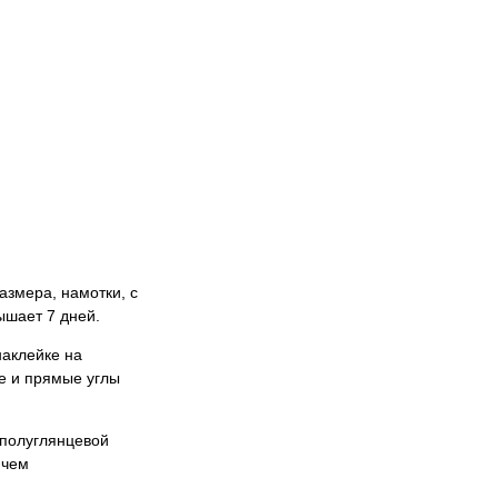
азмера, намотки, с
ышает 7 дней.
наклейке на
е и прямые углы
 полуглянцевой
 чем