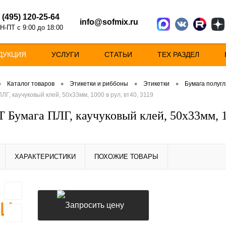
 (495) 120-25-64
info@sofmix.ru
Н-ПТ с 9:00 до 18:00
ДУКЦИЯ
УСЛУГИ
СТАТЬИ
ТЕХ РАЗДЕЛ
•
•
•
•
Каталог товаров
Этикетки и риббоны
Этикетки
Бумага полугл
ЛГ, каучуковый клей, 50х33мм, 1000 в рул, вт40, 3119
 Бумага ПЛГ, каучуковый клей, 50х33мм, 10
ХАРАКТЕРИСТИКИ
ПОХОЖИЕ ТОВАРЫ