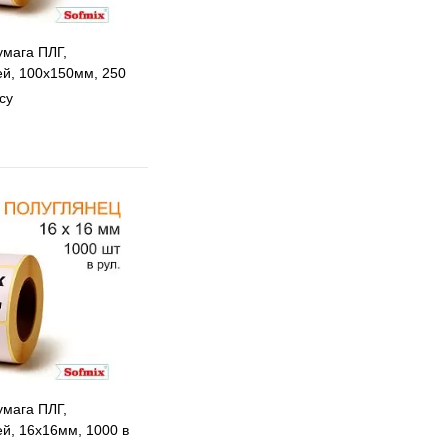
умага ПЛГ,
ей, 100х150мм, 250
119
су
 избранное
 сравнению
Под заказ
умага ПЛГ,
ей, 16х16мм, 1000 в