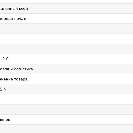
силенный клей
ерная печать
1-2-0
овля и логистика
анение товара
SIN
лянец