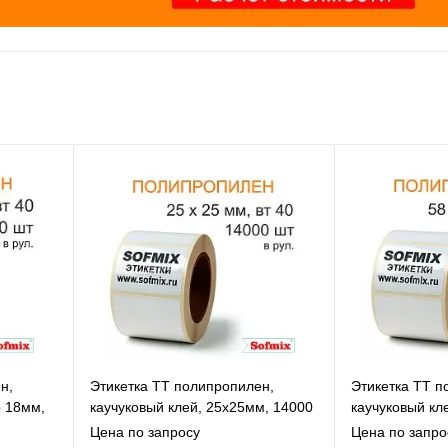
н,
Этикетка ТТ полипропилен,
Этикетка ТТ п
р 18мм,
каучуковый клей, 25х25мм, 14000
каучуковый кл
в рул, вт40, 4119
рул, вт40, 411
Цена по запросу
Цена по запро