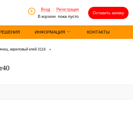
Вход
Регистрация
0
Оставить заявку
пока пусто
В корзине
РЕШЕНИЯ
ИНФОРМАЦИЯ
КОНТАКТЫ
•
янец, акриловый клей 3116
т40