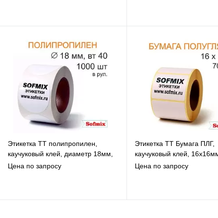
В избранное
В избранное
К сравнению
К сравнению
Под заказ
Под заказ
Этикетка ТТ полипропилен,
Этикетка ТТ Бумага ПЛГ,
каучуковый клей, диаметр 18мм,
каучуковый клей, 16х16мм
1000 в рул, вт40, 4119
рул, вт76, 3119
Цена по запросу
Цена по запросу