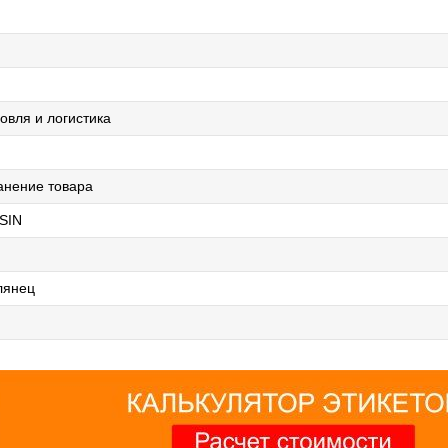
овля и логистика
анение товара
SIN
лянец