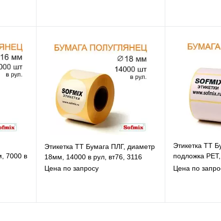
В избранное
В
К сравнению
К
Под заказ
Этикетка ТТ Б
Этикетка ТТ Бумага ПЛГ, диаметр
, 7000 в
подложка РЕТ,
18мм, 14000 в рул, вт76, 3116
рул, вт40, 131
Цена по запросу
Цена по запро