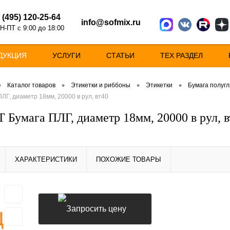
 (495) 120-25-64
info@sofmix.ru
Н-ПТ с 9:00 до 18:00
ДУКЦИЯ
УСЛУГИ
СТАТЬИ
ТЕХ РАЗДЕЛ
•
•
•
•
Каталог товаров
Этикетки и риббоны
Этикетки
Бумага полугл
ПЛГ, диаметр 18мм, 20000 в рул, вт40
 Бумага ПЛГ, диаметр 18мм, 20000 в рул, в
ХАРАКТЕРИСТИКИ
ПОХОЖИЕ ТОВАРЫ