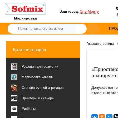
8
Ваш город:
Эль-Монте
П
Маркировка
ПРО
Главная страница
Каталог товаров
Решения для разметки
«Приостано
планирует
Маркировка кабеля
Допускается т
Станция ручной агрегации
отдельных эта
Принтеры и сканеры
Риббоны