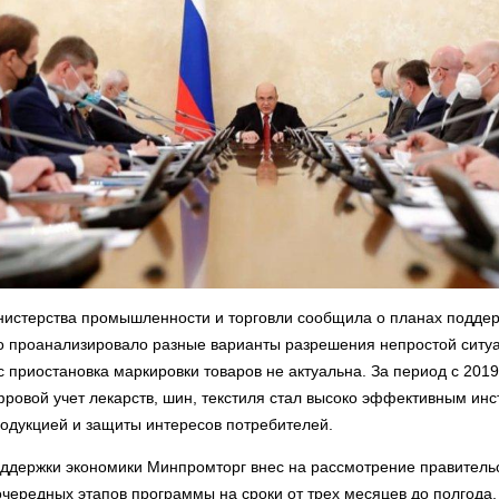
истерства промышленности и торговли сообщила о планах поддер
о проанализировало разные варианты разрешения непростой ситу
с приостановка маркировки товаров не актуальна. За период с 2019
ровой учет лекарств, шин, текстиля стал высоко эффективным ин
одукцией и защиты интересов потребителей.
оддержки экономики Минпромторг внес на рассмотрение правитель
очередных этапов программы на сроки от трех месяцев до полгода.