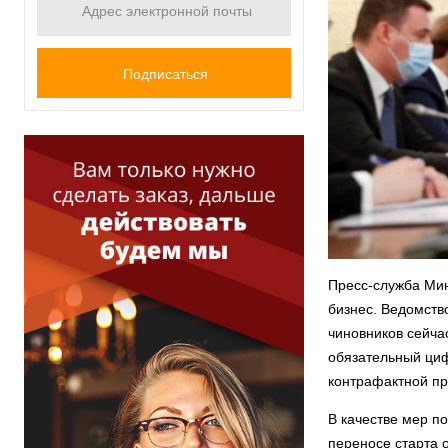
Пресс-служба Мин
бизнес. Ведомств
чиновников сейча
обязательный циф
контрафактной пр
В качестве мер п
переносе старта 