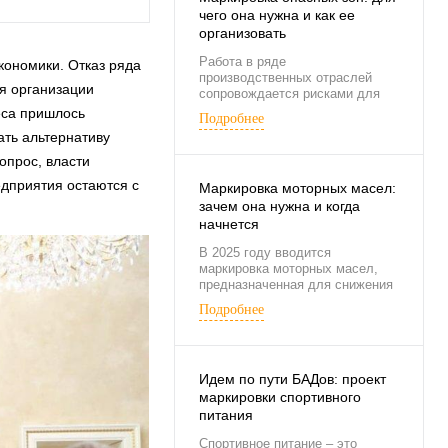
чего она нужна и как ее
организовать
Работа в ряде
кономики. Отказ ряда
производственных отраслей
я организации
сопровождается рисками для
здоровья или даже жизни.
еса пришлось
Подробнее
ать альтернативу
опрос, власти
дприятия остаются с
Маркировка моторных масел:
зачем она нужна и когда
начнется
В 2025 году вводится
маркировка моторных масел,
предназначенная для снижения
доли контрафакта на
Подробнее
российском рынке.
Идем по пути БАДов: проект
маркировки спортивного
питания
Спортивное питание – это