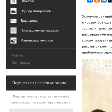
Этикетки
Подбор материалов
Усиление санкций
Трафареты
мировых брендов 
торговли, включа
Промышленные маркеры
разрывать уже по
спроектированным
Маркировка текстиля
рассматривают пр
проблемами один
Новинки
Хит продаж
Подписка на новости магазина
Подпишитесь на рассылку и получайте
свежие новости и акции нашего магазина.