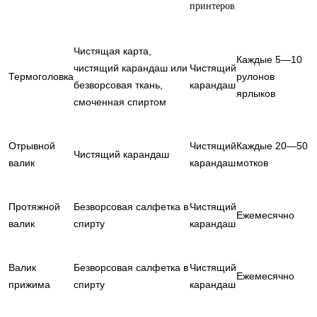
принтеров
Чистящая карта,
Каждые 5—10
чистящий карандаш или
Чистящий
Термоголовка
рулонов
безворсовая ткань,
карандаш
ярлыков
смоченная спиртом
Отрывной
Чистящий
Каждые 20—50
Чистящий карандаш
валик
карандаш
мотков
Протяжной
Безворсовая салфетка в
Чистящий
Ежемесячно
валик
спирту
карандаш
Валик
Безворсовая салфетка в
Чистящий
Ежемесячно
прижима
спирту
карандаш