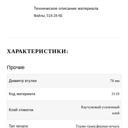
Техническое описание материала
Бумага полуглянец , каучуковый клей
Файлы, 518.28 КБ
3119.pdf
ХАРАКТЕРИСТИКИ:
Прочие
Диаметр втулки
76 мм
Код материала
3119
Каучуковый усиленный
Клей этикеток
клей
Тип печати
Термо-трансферная печать