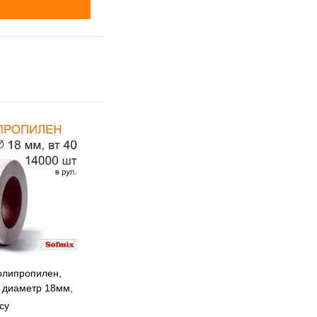
олипропилен,
 диаметр 18мм,
т40, 14115
су