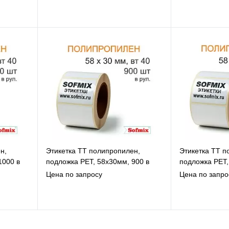
В избранное
В
К сравнению
К
Под заказ
н,
Этикетка ТТ полипропилен,
Этикетка ТТ п
1000 в
подложка РЕТ, 58х30мм, 900 в
подложка РЕТ,
рул, вт40, 14115
рул, вт40, 141
Цена по запросу
Цена по запро