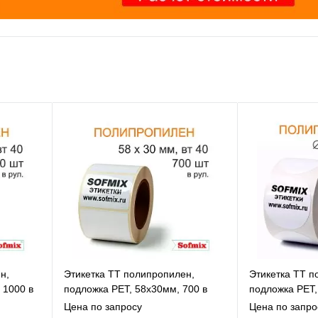
н,
Этикетка ТТ полипропилен,
Этикетка ТТ п
 1000 в
подложка РЕТ, 58х30мм, 700 в
подложка РЕТ,
рул, вт40, 14115
14000 в рул, в
Цена по запросу
Цена по запро