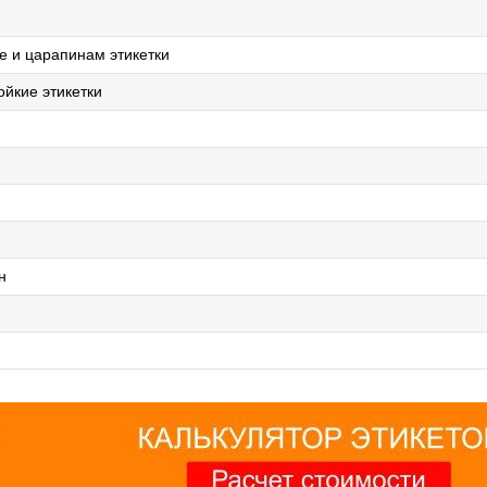
де и царапинам этикетки
йкие этикетки
н