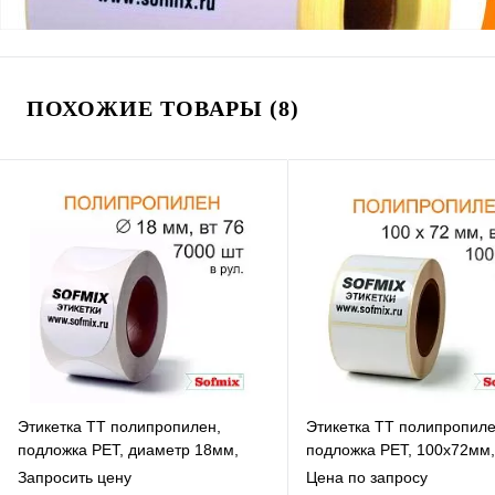
ПОХОЖИЕ ТОВАРЫ (8)
Этикетка ТТ полипропилен,
Этикетка ТТ полипропиле
подложка РЕТ, диаметр 18мм,
подложка РЕТ, 100х72мм,
7000 в рул, вт76, 14115
рул, вт40, 14115
Запросить цену
Цена по запросу