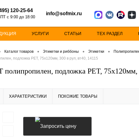
(495) 120-25-64
info@sofmix.ru
ПТ с 9:00 до 18:00
ДУКЦИЯ
УСЛУГИ
СТАТЬИ
ТЕХ РАЗДЕЛ
•
•
•
•
Каталог товаров
Этикетки и риббоны
Этикетки
Полипропилен,
пилен, подложка РЕТ, 75х120мм, 300 в рул, вт40, 14115
Т полипропилен, подложка РЕТ, 75х120мм, 3
ХАРАКТЕРИСТИКИ
ПОХОЖИЕ ТОВАРЫ