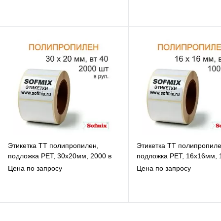
В избранное
В избранное
К сравнению
К сравнению
Под заказ
Под заказ
Этикетка ТТ полипропилен,
Этикетка ТТ полипропиле
подложка РЕТ, 30х20мм, 2000 в
подложка РЕТ, 16х16мм, 
рул, вт40, 14115
рул, вт40, 14115
Цена по запросу
Цена по запросу